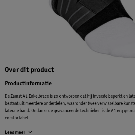
Over dit product
Productinformatie
De Zamst A1 Enkelbrace is zo ontworpen dat hij inversie beperkt en late
bestaat uit meerdere onderdelen, waaronder twee verwisselbare kunsts
laterale band. Ondanks de geavanceerde technieken is de A1 erg gebrui
comfortabel.
Indicatie
Lees meer