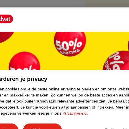
core.
ebreide medische expertise. Het merk legt de
rderen je privacy
erug in de producten. In de loop van de jaren
cten. Bij de Zamst A1 Enkelbrace is gebruik
ken cookies om je de beste online ervaring te bieden en om onze websi
er en makkelijker te maken.
Zo kunnen we jou de beste acties en aanb
e dat je ook buiten Kruidvat.nl relevante advertenties ziet.
Je bepaalt 
accepteert.
Je kunt je voorkeuren altijd aanpassen of intrekken.
Meer in
gegevens verwerken lees je in ons
Privacybeleid
.