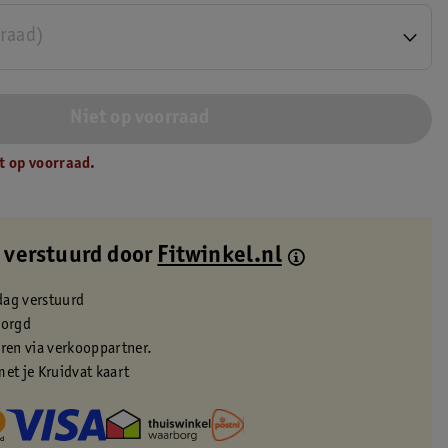
rraad)
Niet op voorraad
t op voorraad.
 verstuurd door
Fitwinkel.nl
dag verstuurd
zorgd
eren via verkooppartner.
met je Kruidvat kaart