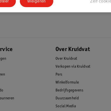
pteer
Weigeren
Zelf cooki
rvice
Over Kruidvat
agen
Over Kruidvat
Verkopen via Kruidvat
eren
Pers
Winkelformule
do
Bedrijfsgegevens
tourneren
Duurzaamheid
Social Media