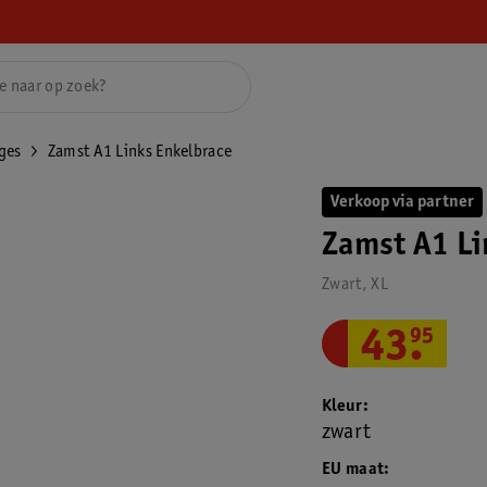
ges
Zamst A1 Links Enkelbrace
Verkoop via partner
Zamst A1 Li
Zwart, XL
43
.
95
Kleur
zwart
EU maat