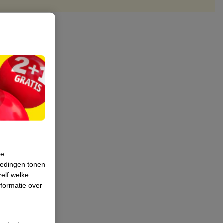
te
iedingen tonen
zelf welke
formatie over