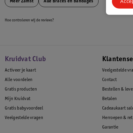
L-Strap Stabilizer
Acce
Meer
Zamst
Alle Braces en bandages
Y-Strap Stabilizer
EAN code:4946452044420
Hoe controleren wij de reviews?
Kruidvat Club
Klantense
Activeer je kaart
Veelgestelde vr
Alle voordelen
Contact
Gratis producten
Bestellen & lev
Mijn Kruidvat
Betalen
Gratis babyvoordeel
Cadeaukaart sal
Veelgestelde vragen
Herroepen & re
Garantie