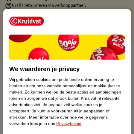
Gratis retourneren via verkooppartner.
Gratis punten met je Kruidvat kaart
Over dit product
Productinformatie
We waarderen je privacy
Wij gebruiken cookies om je de beste online ervaring te
Nature Impact Score
bieden en om onze website persoonlijker en makkelijker te
maken.
Zo kunnen we jou de beste acties en aanbiedingen
Dit product heeft (nog) geen Nature
tonen en zorgen we dat je ook buiten Kruidvat.nl relevante
Impact Score.
advertenties ziet.
Je bepaalt zelf welke cookies je
Meer informatie
accepteert.
Je kunt je voorkeuren altijd aanpassen of
intrekken.
Meer informatie over hoe we je gegevens
verwerken lees je in ons
Privacybeleid
.
Bestel & Bezorginformatie