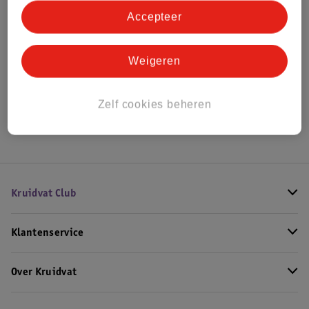
Accepteer
Bekijk ook
Weigeren
Meer
Yves Saint Laurent
Alle Damesparfum
Zelf cookies beheren
Hoe controleren wij de reviews?
Kruidvat Club
Klantenservice
Over Kruidvat