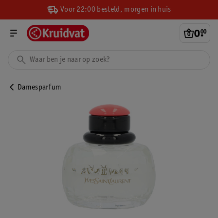
Voor 22:00 besteld, morgen in huis
0
.
00
Damesparfum