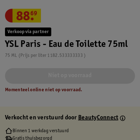
88
.
69
Verkoop via partner
YSL Paris - Eau de Toilette 75ml
75 ML
Prijs per
liter
1182.533333333
Niet op voorraad
Momenteel online niet op voorraad.
Verkocht en verstuurd door
BeautyConnect
Binnen 1 werkdag verstuurd
Gratis thuisbezorgd