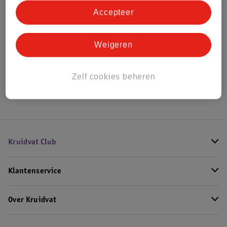
Accepteer
Bekijk ook
Weigeren
Meer
Yves Saint Laurent
Alle Damesparfum
Zelf cookies beheren
Hoe controleren wij de reviews?
Kruidvat Club
Klantenservice
Over Kruidvat