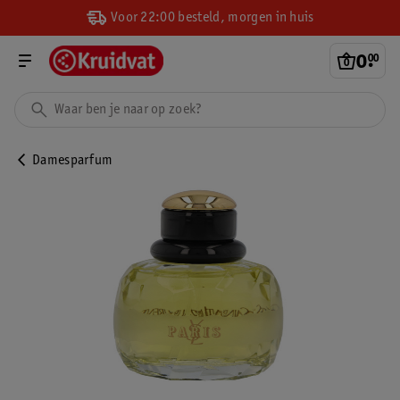
Voor 22:00 besteld, morgen in huis
0
.
00
Damesparfum