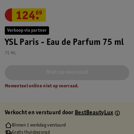
124
.
69
Verkoop via partner
YSL Paris - Eau de Parfum 75 ml
75 ML
Niet op voorraad
Momenteel online niet op voorraad.
Verkocht en verstuurd door
BestBeautyLux
Binnen 1 werkdag verstuurd
Gratis thuisbezorgd