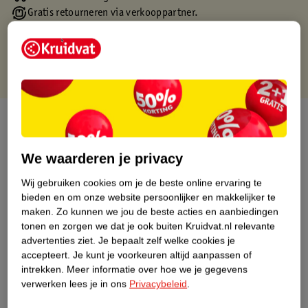
Gratis retourneren via verkooppartner.
Gratis punten met je Kruidvat kaart
Over dit product
Productinformatie
We waarderen je privacy
Wij gebruiken cookies om je de beste online ervaring te
Nature Impact Score
bieden en om onze website persoonlijker en makkelijker te
maken.
Zo kunnen we jou de beste acties en aanbiedingen
Dit product heeft (nog) geen Nature
tonen en zorgen we dat je ook buiten Kruidvat.nl relevante
Impact Score.
advertenties ziet.
Je bepaalt zelf welke cookies je
Meer informatie
accepteert.
Je kunt je voorkeuren altijd aanpassen of
intrekken.
Meer informatie over hoe we je gegevens
verwerken lees je in ons
Privacybeleid
.
Bestel & Bezorginformatie