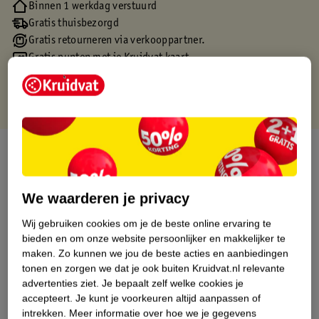
Binnen 1 werkdag verstuurd
Gratis thuisbezorgd
Gratis retourneren via verkooppartner.
Gratis punten met je Kruidvat kaart
Over dit product
Productinformatie
We waarderen je privacy
Wij gebruiken cookies om je de beste online ervaring te
Etiketinformatie
bieden en om onze website persoonlijker en makkelijker te
maken.
Zo kunnen we jou de beste acties en aanbiedingen
Nature Impact Score
tonen en zorgen we dat je ook buiten Kruidvat.nl relevante
advertenties ziet.
Je bepaalt zelf welke cookies je
Dit product heeft (nog) geen Nature
accepteert.
Je kunt je voorkeuren altijd aanpassen of
Impact Score.
intrekken.
Meer informatie over hoe we je gegevens