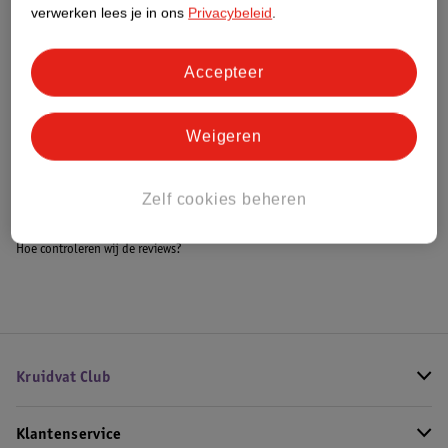
Meer informatie
verwerken lees je in ons
Privacybeleid
.
Accepteer
Bestel & Bezorginformatie
Weigeren
Bekijk ook
Zelf cookies beheren
Meer
Yves Saint Laurent
Alle Damesparfum
Hoe controleren wij de reviews?
Kruidvat Club
Klantenservice