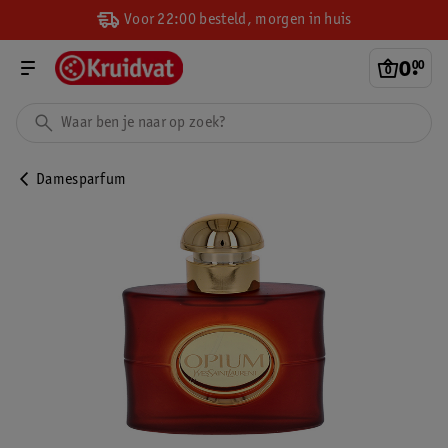
Voor 22:00 besteld, morgen in huis
0
.
00
Damesparfum