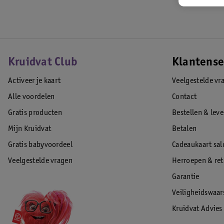
:L'Oreal Luxe Rue Saint Honore 281, 75008 Paris - France,--
EAN code:3614273321792
Kruidvat Club
Klantense
Activeer je kaart
Veelgestelde vr
Alle voordelen
Contact
Gratis producten
Bestellen & lev
Mijn Kruidvat
Betalen
Gratis babyvoordeel
Cadeaukaart sal
Veelgestelde vragen
Herroepen & re
Garantie
Veiligheidswaa
Kruidvat Advies