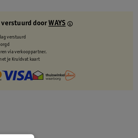
 verstuurd door
WAYS
dag verstuurd
zorgd
eren via verkooppartner.
met je Kruidvat kaart