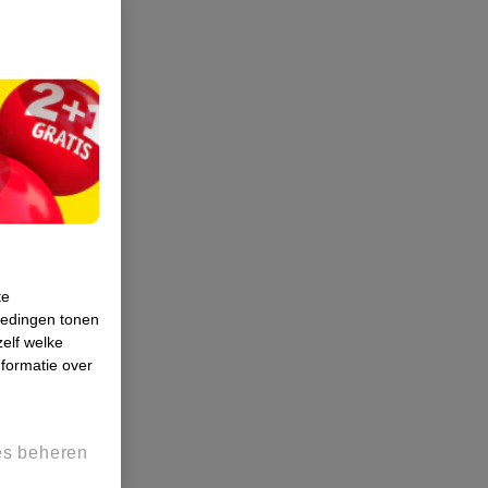
te
iedingen tonen
zelf welke
formatie over
es beheren