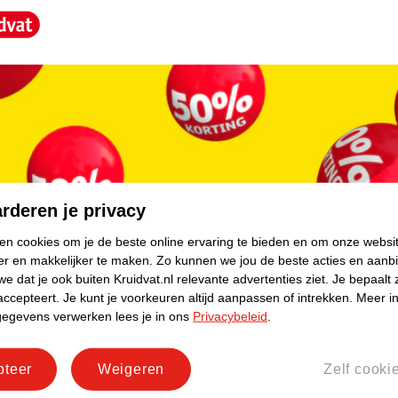
NESOL CI 14700 / RED 4, CI 19140 /
core.
:
matie beschikbaar te maken via de website
t. Raadpleeg daarom ALTIJD de instructies
en en bewaar deze ter referentie
rderen je privacy
ken cookies om je de beste online ervaring te bieden en om onze websi
er en makkelijker te maken.
Zo kunnen we jou de beste acties en aanb
e dat je ook buiten Kruidvat.nl relevante advertenties ziet.
Je bepaalt 
accepteert.
Je kunt je voorkeuren altijd aanpassen of intrekken.
Meer in
gegevens verwerken lees je in ons
Privacybeleid
.
pteer
Weigeren
Zelf cooki