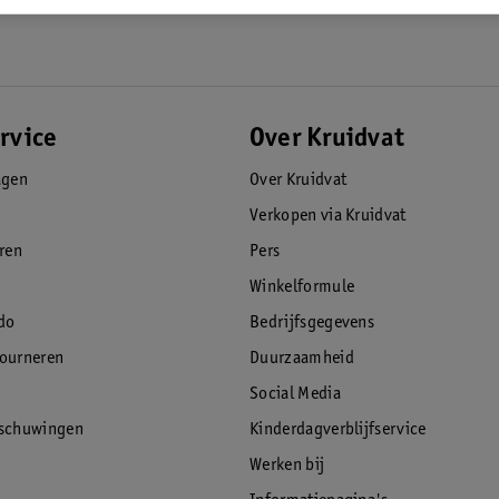
rvice
Over Kruidvat
agen
Over Kruidvat
Verkopen via Kruidvat
eren
Pers
Winkelformule
do
Bedrijfsgegevens
tourneren
Duurzaamheid
Social Media
rschuwingen
Kinderdagverblijfservice
Werken bij