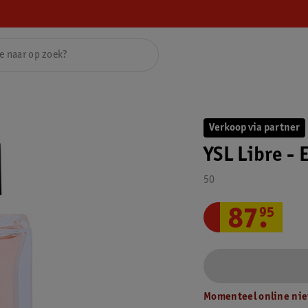
Verkoop via partner
YSL Libre - 
50
87
.
95
Momenteel online nie