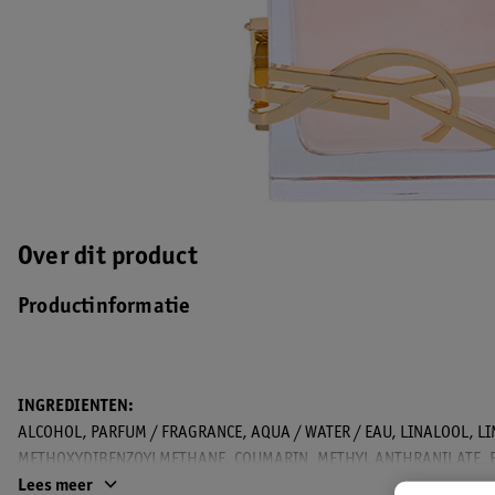
Over dit product
Productinformatie
INGREDIENTEN:
ALCOHOL, PARFUM / FRAGRANCE, AQUA / WATER / EAU, LINALOOL, L
METHOXYDIBENZOYLMETHANE, COUMARIN, METHYL ANTHRANILATE, 
CITRONELLOL, BENZYL SALICYLATE . CITRAL, GERANIOL . CINNAMYL 
Lees meer