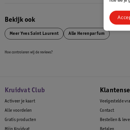
hoe we je 
Acce
Bekijk ook
Meer
Yves Saint Laurent
Alle Herenparfum
Hoe controleren wij de reviews?
Kruidvat Club
Klantense
Activeer je kaart
Veelgestelde vr
Alle voordelen
Contact
Gratis producten
Bestellen & lev
Mijn Kruidvat
Betalen