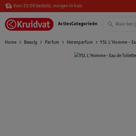
Voor 22:00 besteld, morgen in huis
Acties
Categorieën
Home
Beauty
Parfum
Herenparfum
YSL L'Homme - Eau