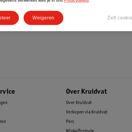
gegevens verwerken lees je in ons
Privacybeleid
.
pteer
Weigeren
Zelf cooki
rvice
Over Kruidvat
agen
Over Kruidvat
Verkopen via Kruidvat
eren
Pers
Winkelformule