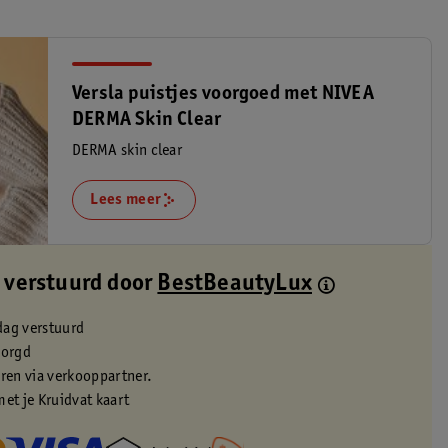
Versla puistjes voorgoed met NIVEA
DERMA Skin Clear
DERMA skin clear
Lees meer
 verstuurd door
BestBeautyLux
dag verstuurd
zorgd
eren via verkooppartner.
met je Kruidvat kaart