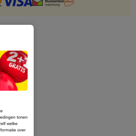
te
iedingen tonen
zelf welke
formatie over