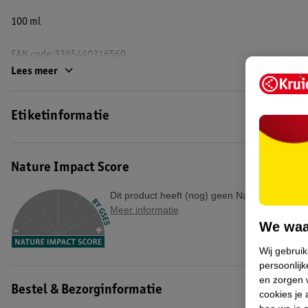
100 ml
EAN code:3365440316560
Lees meer
Etiketinformatie
Nature Impact Score
Dit product heeft (nog) geen Nature Impact S
Meer informatie
We waa
Wij gebrui
persoonlijk
en zorgen w
Bestel & Bezorginformatie
cookies je 