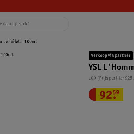
 de Toilette 100ml
Verkoop via partner
YSL L'Homme
100
Prijs per
liter
925
92
.
59