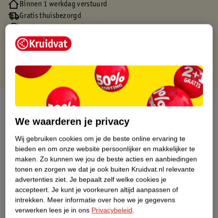
Binnen 1 werkdag verstuurd
Gratis thuisbezorgd
Gratis retourneren via verkooppartner.
Gratis punten met je Kruidvat kaart
Over dit product
We waarderen je privacy
Productinformatie
Wij gebruiken cookies om je de beste online ervaring te
bieden en om onze website persoonlijker en makkelijker te
Nature Impact Score
maken.
Zo kunnen we jou de beste acties en aanbiedingen
tonen en zorgen we dat je ook buiten Kruidvat.nl relevante
Dit product heeft (nog) geen Nature
advertenties ziet.
Je bepaalt zelf welke cookies je
Impact Score.
accepteert.
Je kunt je voorkeuren altijd aanpassen of
Meer informatie
intrekken.
Meer informatie over hoe we je gegevens
verwerken lees je in ons
Privacybeleid
.