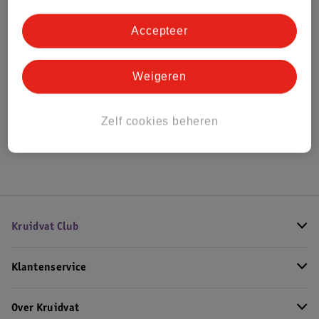
Bestel & Bezorginformatie
Accepteer
Bekijk ook
Weigeren
Meer
Yves Saint Laurent
Alle Damesparfum
Zelf cookies beheren
Hoe controleren wij de reviews?
Kruidvat Club
Klantenservice
Over Kruidvat