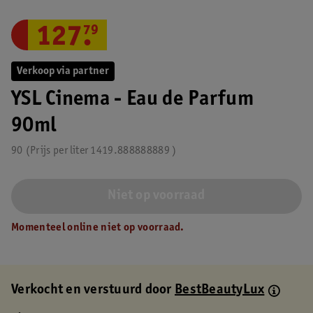
127
.
79
Verkoop via partner
YSL Cinema - Eau de Parfum
90ml
90
Prijs per
liter
1419.888888889
Niet op voorraad
Momenteel online niet op voorraad.
Verkocht en verstuurd door
BestBeautyLux