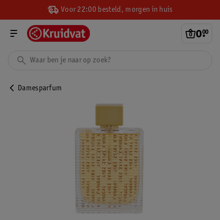
Voor 22:00 besteld, morgen in huis
0
.
00
Damesparfum