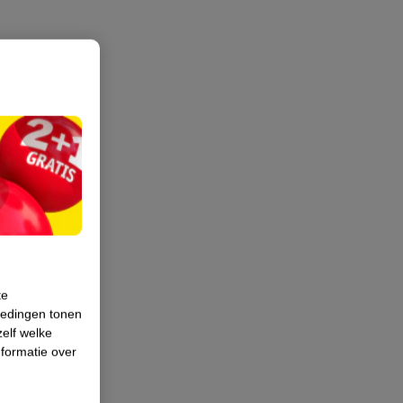
te
iedingen tonen
zelf welke
formatie over