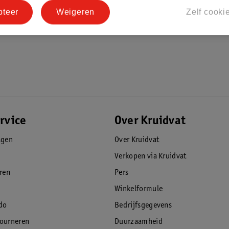
pteer
Weigeren
Zelf cooki
rvice
Over Kruidvat
agen
Over Kruidvat
Verkopen via Kruidvat
eren
Pers
Winkelformule
do
Bedrijfsgegevens
tourneren
Duurzaamheid