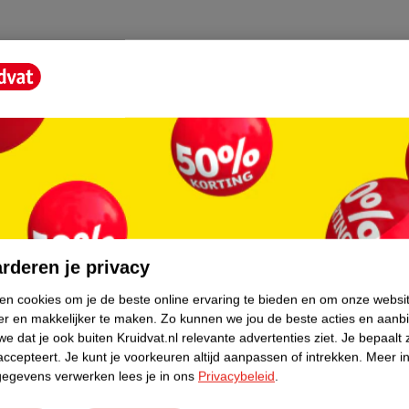
CYLATE, BENZYL ALCOHOL
LICYLATE, BUTYL
 CINNAMYL ALCOHOL, METHYL
YPIPERIDINOL) CITRATE, BENZYL
UE 1, ( F.I.L N283294/1)
core.
:
rderen je privacy
matie beschikbaar te maken via de website
t. Raadpleeg daarom ALTIJD de instructies
ken cookies om je de beste online ervaring te bieden en om onze websi
en en bewaar deze ter referentie
er en makkelijker te maken.
Zo kunnen we jou de beste acties en aanb
e dat je ook buiten Kruidvat.nl relevante advertenties ziet.
Je bepaalt 
accepteert.
Je kunt je voorkeuren altijd aanpassen of intrekken.
Meer in
gegevens verwerken lees je in ons
Privacybeleid
.