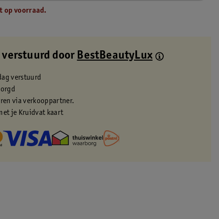
t op voorraad.
 verstuurd door
BestBeautyLux
dag verstuurd
zorgd
eren via verkooppartner.
met je Kruidvat kaart