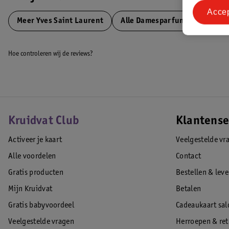
Waarschuwing en gebruiksinstructies (P-Codes):_
Acce
#N/A
Meer
Yves Saint Laurent
Alle Damesparfum
contactgegevens EU Verantwoordelijke Marktdeelnemer
Hoe controleren wij de reviews?
:L'Oreal Luxe Rue Saint Honore 281, 75008 Paris - France,--
EAN code:3614273642897
Kruidvat Club
Klantense
Activeer je kaart
Veelgestelde vr
Alle voordelen
Contact
Gratis producten
Bestellen & lev
Mijn Kruidvat
Betalen
Gratis babyvoordeel
Cadeaukaart sal
Veelgestelde vragen
Herroepen & re