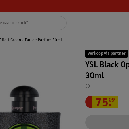
llicit Green - Eau de Parfum 30ml
Verkoop via partner
YSL Black Op
30ml
30
75
.
09