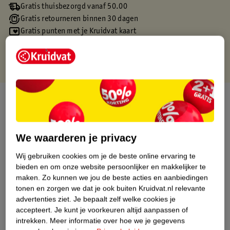
Gratis thuisbezorgd vanaf 50.00
Gratis retourneren binnen 30 dagen
Gratis punten met je Kruidvat kaart
Over dit product
Productinformatie
We waarderen je privacy
Etiketinformatie
Wij gebruiken cookies om je de beste online ervaring te
bieden en om onze website persoonlijker en makkelijker te
maken.
Zo kunnen we jou de beste acties en aanbiedingen
Nature Impact Score
tonen en zorgen we dat je ook buiten Kruidvat.nl relevante
Dit product heeft (nog) geen Nature
advertenties ziet.
Je bepaalt zelf welke cookies je
Impact Score.
accepteert.
Je kunt je voorkeuren altijd aanpassen of
Meer informatie
intrekken.
Meer informatie over hoe we je gegevens