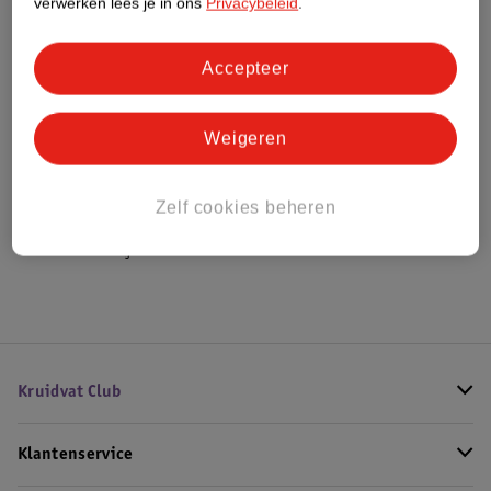
verwerken lees je in ons
Privacybeleid
.
Bestel & Bezorginformatie
Accepteer
Weigeren
Bekijk ook
Meer
Yari Green Curls
Alle Krullenverzorging
Zelf cookies beheren
Hoe controleren wij de reviews?
Kruidvat Club
Klantenservice