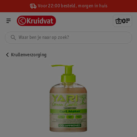
Voor 22:00 besteld, morgen in huis
0
.
00
Krullenverzorging