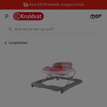
Voor 22:00 besteld, morgen in huis
0
.
00
Loopstoelen