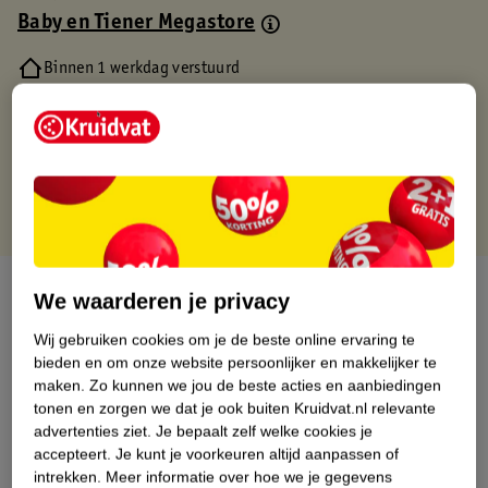
Baby en Tiener Megastore
Binnen 1 werkdag verstuurd
Gratis thuisbezorgd
Gratis retourneren via verkooppartner.
Gratis punten met je Kruidvat kaart
Over dit product
We waarderen je privacy
Productinformatie
Wij gebruiken cookies om je de beste online ervaring te
bieden en om onze website persoonlijker en makkelijker te
maken.
Zo kunnen we jou de beste acties en aanbiedingen
Nature Impact Score
tonen en zorgen we dat je ook buiten Kruidvat.nl relevante
advertenties ziet.
Je bepaalt zelf welke cookies je
Dit product heeft (nog) geen Nature
accepteert.
Je kunt je voorkeuren altijd aanpassen of
Impact Score.
intrekken.
Meer informatie over hoe we je gegevens
Meer informatie