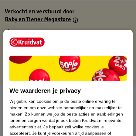
Verkocht en verstuurd door
Baby en Tiener Megastore
Binnen 1 werkdag verstuurd
Gratis thuisbezorgd
Gratis retourneren via verkooppartner.
Gratis punten met je Kruidvat kaart
We waarderen je privacy
Over dit product
Wij gebruiken cookies om je de beste online ervaring te
Productinformatie
bieden en om onze website persoonlijker en makkelijker te
maken.
Zo kunnen we jou de beste acties en aanbiedingen
tonen en zorgen we dat je ook buiten Kruidvat.nl relevante
Nature Impact Score
advertenties ziet.
Je bepaalt zelf welke cookies je
accepteert.
Je kunt je voorkeuren altijd aanpassen of
Dit product heeft (nog) geen Nature