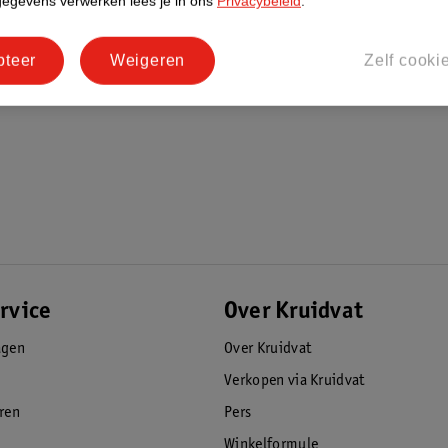
gegevens verwerken lees je in ons
Privacybeleid
.
pteer
Weigeren
Zelf cooki
rvice
Over Kruidvat
agen
Over Kruidvat
Verkopen via Kruidvat
eren
Pers
Winkelformule