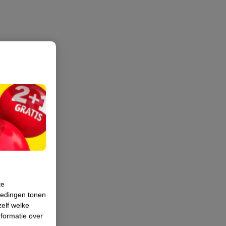
te
iedingen tonen
zelf welke
formatie over