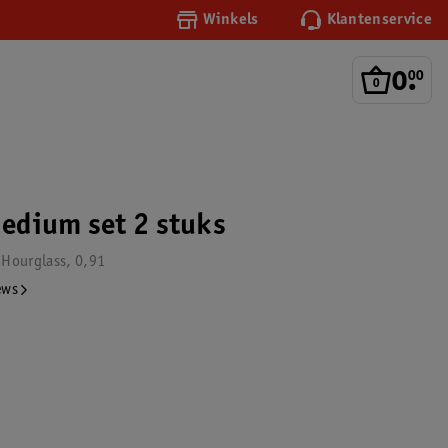
Winkels
Klantenservice
0
.
00
edium set 2 stuks
 Hourglass, 0,91
ews