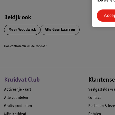
hoe we je 
Acce
Bekijk ook
Meer
Woodwick
Alle Geurkaarsen
Hoe controleren wij de reviews?
Kruidvat Club
Klantense
Activeer je kaart
Veelgestelde vr
Alle voordelen
Contact
Gratis producten
Bestellen & lev
Mijn Kruidvat
Betalen