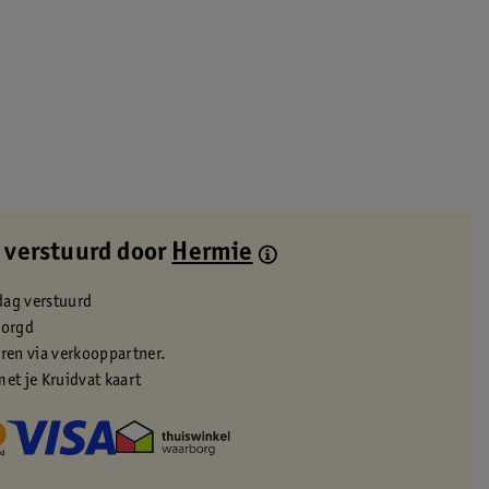
 verstuurd door
Hermie
dag verstuurd
zorgd
eren via verkooppartner.
met je Kruidvat kaart