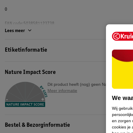
0
EAN code:5038581123738
Lees meer
Etiketinformatie
Nature Impact Score
Dit product heeft (nog) geen Nature Impact S
Meer informatie
We waa
Wij gebrui
persoonlijk
en zorgen w
Bestel & Bezorginformatie
cookies je 