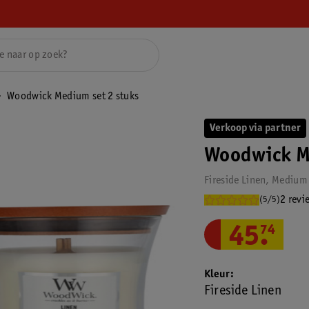
Woodwick Medium set 2 stuks
Verkoop via partner
Woodwick M
Fireside Linen, Medium
2 revi
(5/5)
45
.
74
Kleur
Fireside Linen