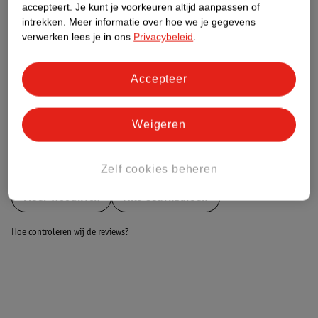
Nature Impact Score
accepteert.
Je kunt je voorkeuren altijd aanpassen of
intrekken.
Meer informatie over hoe we je gegevens
Dit product heeft (nog) geen Nature
verwerken lees je in ons
Privacybeleid
.
Impact Score.
Meer informatie
Accepteer
Bestel & Bezorginformatie
Weigeren
Bekijk ook
Zelf cookies beheren
Meer
Woodwick
Alle Geurkaarsen
Hoe controleren wij de reviews?