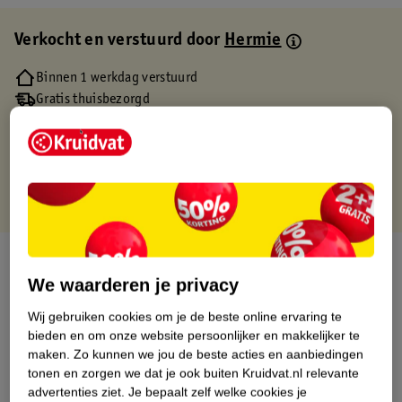
Verkocht en verstuurd door
Hermie
Binnen 1 werkdag verstuurd
Gratis thuisbezorgd
Gratis retourneren via verkooppartner.
Gratis punten met je Kruidvat kaart
Over dit product
We waarderen je privacy
Productinformatie
Wij gebruiken cookies om je de beste online ervaring te
bieden en om onze website persoonlijker en makkelijker te
Etiketinformatie
maken.
Zo kunnen we jou de beste acties en aanbiedingen
tonen en zorgen we dat je ook buiten Kruidvat.nl relevante
advertenties ziet.
Je bepaalt zelf welke cookies je