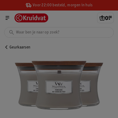
Voor 22:00 besteld, morgen in huis
0
.
00
Geurkaarsen