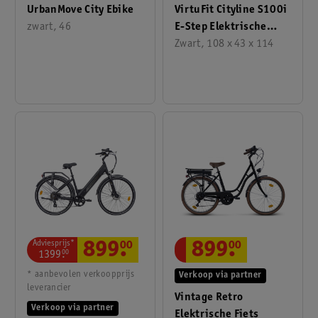
VirtuFit Cityline S100i
UrbanMove City Ebike
E-Step Elektrische
zwart, 46
Step
Zwart, 108 x 43 x 114
Adviesprijs*
899
.
00
899
.
00
1399
.
00
* aanbevolen verkoopprijs
Verkoop via partner
leverancier
Vintage Retro
Verkoop via partner
Elektrische Fiets