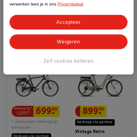
verwerken lees je in ons
Privacybeleid
.
Orus E2100 Vouwbare
UrbanMove
E-Bike 1 Versnelling 20
Middenmotor Ebike
Accepteer
Inch
zwart, 33
zwart, 48
Weigeren
Zelf cookies beheren
Adviesprijs*
699
.
00
899
.
00
1299
.
00
* aanbevolen verkoopprijs
Verkoop via partner
leverancier
Vintage Retro
Verkoop via partner