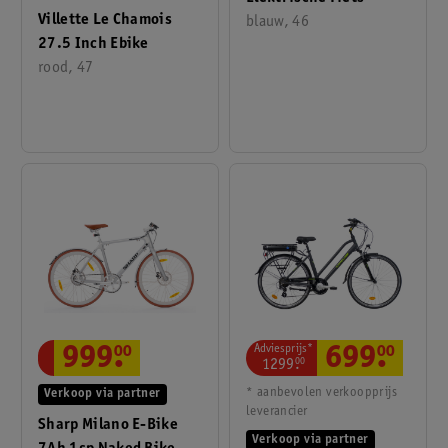
Villette Le Chamois
blauw, 46
27.5 Inch Ebike
rood, 47
Adviesprijs*
699
.
00
999
.
00
1299
.
00
* aanbevolen verkoopprijs
Verkoop via partner
leverancier
Sharp Milano E-Bike
Verkoop via partner