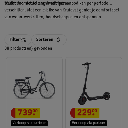
folder voor actuele aanbiedingen.
Wacht dan niet te lang, want het aanbod kan per periode
verschillen. Met een e-bike van Kruidvat geniet je comfortabel
van woon-werkritten, boodschappen en ontspannen
fietstochten.
De informatie op de website is van algemene aard. De
informatie is niet aangepast aan persoonlijke of specifieke
omstandigheden en kan dus niet als een persoonlijk advies aan
Filter
Sorteren
de gebruiker worden beschouwd.
38 product(en) gevonden
229
.
00
739
.
00
Verkoop via partner
Verkoop via partner