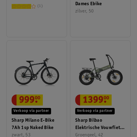
Dames Ebike
1
zilver, 50
999
.
00
1399
.
00
Verkoop via partner
Verkoop via partner
Sharp Milano E-Bike
Sharp Bilbao
7Ah 1sp Naked Bike
Elektrische Vouwfiets
zwart, 53
Fat Urban 10.2Ah 20
Groengeel, 42