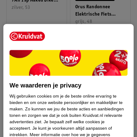
7Ah 1sp Naked Bike
Orus Randonnee
Zilver
zilver, 53
Elektrische Fiets
Dames 13 Ah
grijs, 48
We waarderen je privacy
Wij gebruiken cookies om je de beste online ervaring te
bieden en om onze website persoonlijker en makkelijker te
Adviesprijs*
Adviesprijs*
599
.
00
899
.
00
maken.
Zo kunnen we jou de beste acties en aanbiedingen
999
.
00
1699
.
00
tonen en zorgen we dat je ook buiten Kruidvat.nl relevante
advertenties ziet.
Je bepaalt zelf welke cookies je
* aanbevolen verkoopprijs
* aanbevolen verkoopprijs
leverancier
leverancier
accepteert.
Je kunt je voorkeuren altijd aanpassen of
intrekken.
Meer informatie over hoe we je gegevens
Verkoop via partner
Verkoop via partner