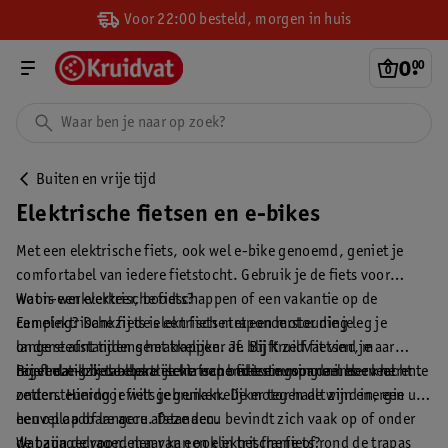
Voor 22:00 besteld, morgen in huis
0
.
00
Buiten en vrije tijd
Elektrische fietsen en e-bikes
Met een elektrische fiets, ook wel e-bike genoemd, geniet je
comfortabel van iedere fietstocht. Gebruik je de fiets voor
woon-werkverkeer, boodschappen of een vakantie op de
Wat is een elektrische fiets?
camping? Dankzij de elektrische trapondersteuning leg je
Een elektrische fiets is een fiets met een motor die je
langere afstanden gemakkelijker af. Bij Kruidvat vind je
ondersteunt tijdens het trappen. Je blijft zelf fietsen, maar
regelmatig betaalbare elektrische fietsen voor dames en heren.
hoeft dankzij de elektrische trapondersteuning minder kracht te
Bij veel e-bikes bepaal je via een bedieningspaneel hoeveel
zetten. Hierdoor fiets je gemakkelijker tegen de wind in, een
ondersteuning je wilt gebruiken. De motor haalt zijn energie uit
heuvel op of langere afstanden.
een oplaadbare accu. Deze accu bevindt zich vaak op of onder
de bagagedrager, maar kan ook in het frame of rond de trapas
Wat zijn de voordelen van een elektrische fiets?