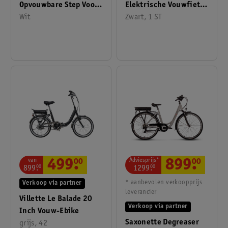
Opvouwbare Step Voor
Elektrische Vouwfiets
Volwassenen Met
Wit
Tot 25 Km/u
Zwart, 1 ST
Vering En
Schijfremmen Tot
100kg Belasting
Adviesprijs*
van
899
.
00
499
.
00
1299
.
00
899
.
00
* aanbevolen verkoopprijs
Verkoop via partner
leverancier
Villette Le Balade 20
Verkoop via partner
Inch Vouw-Ebike
Saxonette Degreaser
grijs, 42