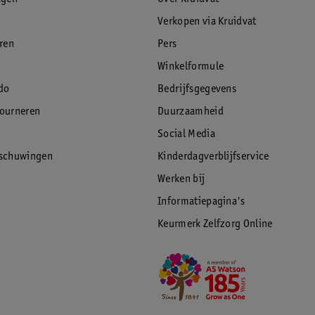
Verkopen via Kruidvat
eren
Pers
Winkelformule
do
Bedrijfsgegevens
tourneren
Duurzaamheid
Social Media
rschuwingen
Kinderdagverblijfservice
Werken bij
Informatiepagina's
Keurmerk Zelfzorg Online