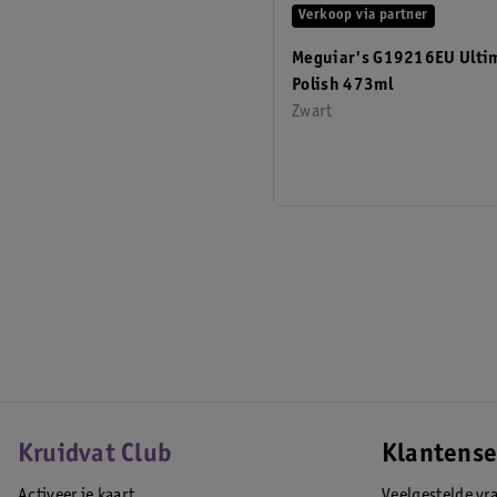
Verkoop via partner
Meguiar's G19216EU Ulti
Polish 473ml
Zwart
Kruidvat Club
Klantense
Activeer je kaart
Veelgestelde vr