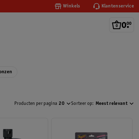
Winkels
Klantenservice
0
.
00
ponzen
Producten per pagina
20
Sorteer op:
Meest relevant