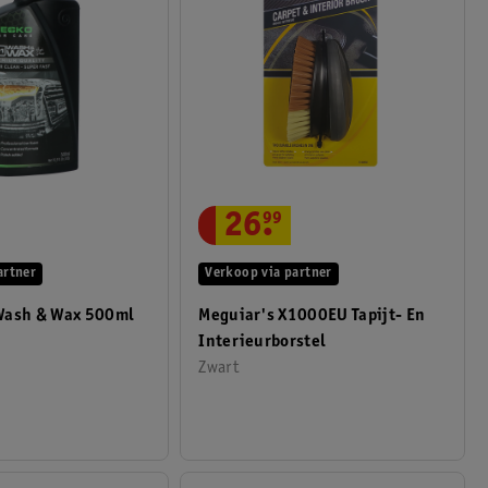
26
.
99
Verkoop via partner
artner
Meguiar's X1000EU Tapijt- En
Wash & Wax 500ml
Interieurborstel
Zwart