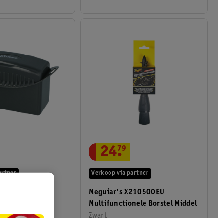
24
.
79
artner
Verkoop via partner
Bandenglans
Meguiar's X210500EU
ro
Multifunctionele Borstel Middel
Zwart