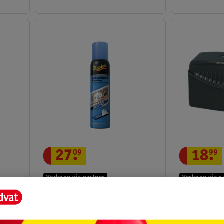
27
.
09
18
.
99
Verkoop via partner
Verkoop via p
rid
Meguiar's G17804EU Keep Clear
Valma V014 
 En
Koplamp Coating 120ml
Applicator P
Blauw
Grijs