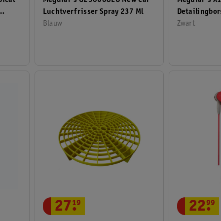
ical
Meguiar's G250608EU New Car
Meguiar's X1
Luchtverfrisser Spray 237 Ml
Detailingbor
Blauw
Zwart
27
.
19
22
.
99