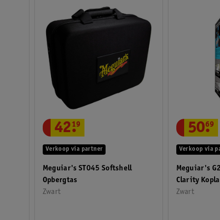
42
.
19
50
.
69
Verkoop via partner
Verkoop via p
Meguiar's ST045 Softshell
Meguiar's G
Opbergtas
Clarity Kopl
Zwart
Zwart