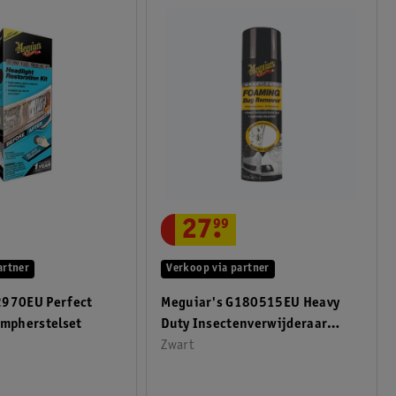
27
.
99
artner
Verkoop via partner
2970EU Perfect
Meguiar's G180515EU Heavy
ampherstelset
Duty Insectenverwijderaar
425ml
Zwart