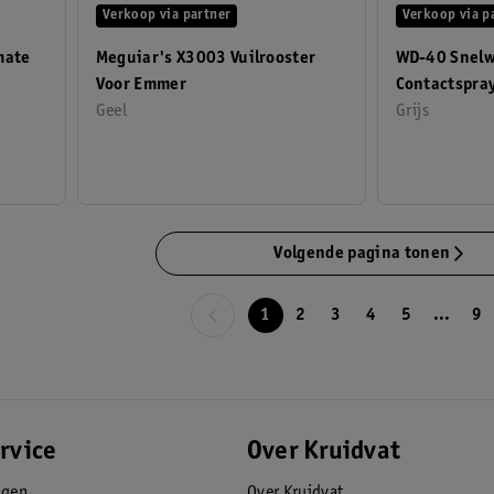
Verkoop via partner
Verkoop via p
mate
Meguiar's X3003 Vuilrooster
WD-40 Snel
Voor Emmer
Contactspra
Geel
Grijs
Volgende pagina tonen
1
2
3
4
5
...
9
rvice
Over Kruidvat
agen
Over Kruidvat