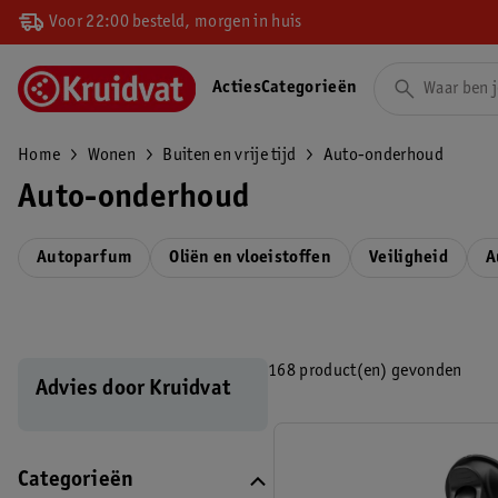
Voor 22:00 besteld, morgen in huis
Acties
Categorieën
Home
Wonen
Buiten en vrije tijd
Auto-onderhoud
Auto-onderhoud
Autoparfum
Oliën en vloeistoffen
Veiligheid
A
168 product(en) gevonden
Advies door Kruidvat
Categorieën