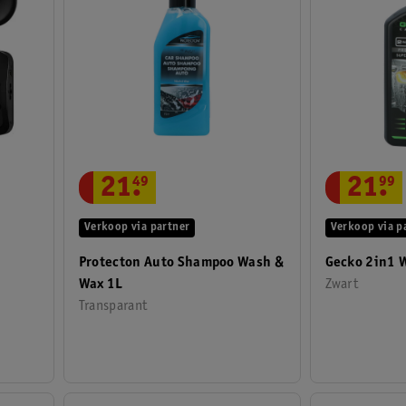
21
.
49
21
.
99
Verkoop via partner
Verkoop via p
Protecton Auto Shampoo Wash &
Gecko 2in1 
Wax 1L
Zwart
Transparant