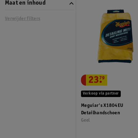
Maat en inhoud
Verwijder filters
23
.
79
Verkoop via partner
Meguiar's X1804EU
Detailhandschoen
Geel