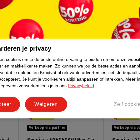
rderen je privacy
ken cookies om je de beste online ervaring te bieden en om onze websi
er en makkelijker te maken.
Zo kunnen we jou de beste acties en aanb
e dat je ook buiten Kruidvat.nl relevante advertenties ziet.
Je bepaalt 
accepteert.
Je kunt je voorkeuren altijd aanpassen of intrekken.
Meer in
gegevens verwerken lees je in ons
Privacybeleid
.
pteer
Weigeren
Zelf cooki
24
.
79
24
.
79
Verkoop via partner
Verkoop via p