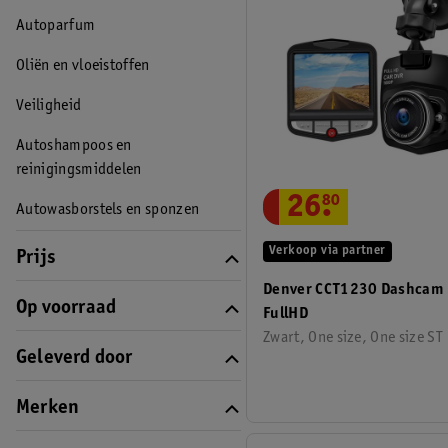
Autoparfum
Oliën en vloeistoffen
Veiligheid
Autoshampoos en
reinigingsmiddelen
26
.
80
Autowasborstels en sponzen
Verkoop via partner
Prijs
Denver CCT1230 Dashcam
Op voorraad
FullHD
Zwart, One size, One size ST
Geleverd door
Merken