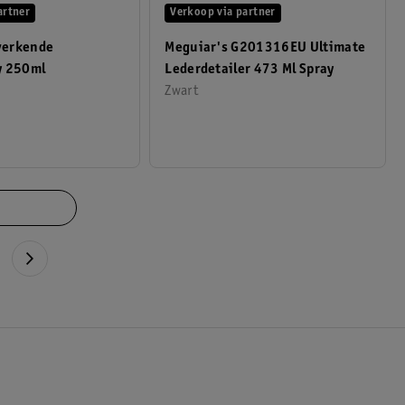
artner
Verkoop via partner
werkende
Meguiar's G201316EU Ultimate
y 250ml
Lederdetailer 473 Ml Spray
Zwart