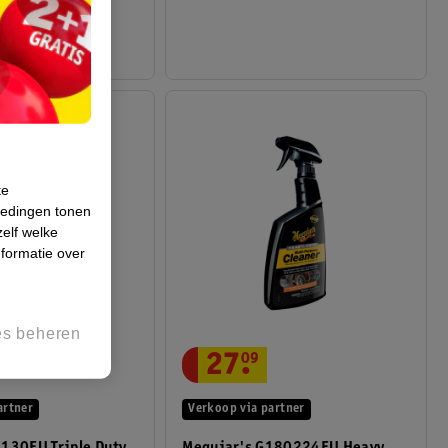
te
iedingen tonen
zelf welke
formatie over
es beheren
27
.
09
artner
Verkoop via partner