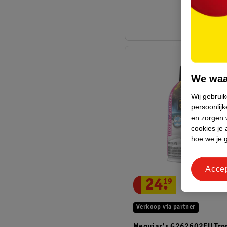
We waa
Wij gebrui
persoonlijk
en zorgen w
cookies je 
hoe we je 
Acce
24
.
19
Verkoop via partner