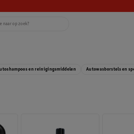
utoshampoos en reinigingsmiddelen
Autowasborstels en s