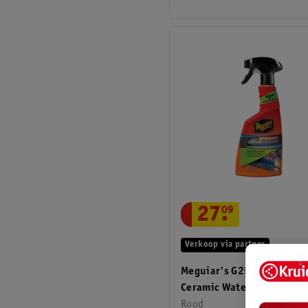
27
.
09
Verkoop via partner
Meguiar's G251024EU Hyb
Ceramic Waterloos Wassen
Waxen 710ml
Rood