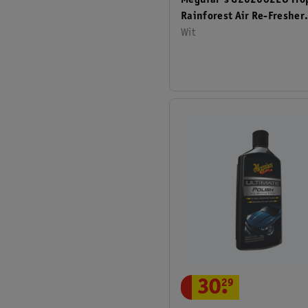
Meguiar's G262602EU Trop
Rainforest Air Re-Fresher
Aerosol
Wit
30
.
29