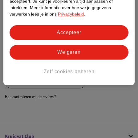
accepteert.
Je kunt je voorkeuren altijd aanpassen of
intrekken.
Meer informatie over hoe we je gegevens
Dit product heeft (nog) geen Nature
verwerken lees je in ons
Privacybeleid
.
Impact Score.
Meer informatie
Accepteer
Bestel & Bezorginformatie
Weigeren
Bekijk ook
Zelf cookies beheren
Alle Autowasborstels en sponzen
Hoe controleren wij de reviews?
Kruidvat Club