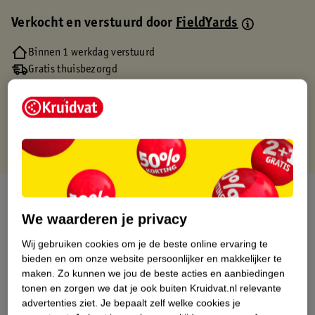
Verkocht en verstuurd door
FieldYards
Binnen 1 werkdag verstuurd
Gratis thuisbezorgd
Gratis retourneren via verkooppartner.
Gratis punten met je Kruidvat kaart
Over dit product
We waarderen je privacy
Productinformatie
Wij gebruiken cookies om je de beste online ervaring te
bieden en om onze website persoonlijker en makkelijker te
Etiketinformatie
maken.
Zo kunnen we jou de beste acties en aanbiedingen
tonen en zorgen we dat je ook buiten Kruidvat.nl relevante
advertenties ziet.
Je bepaalt zelf welke cookies je
Nature Impact Score