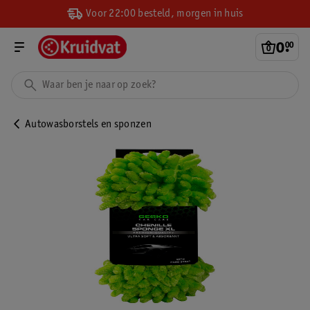
Voor 22:00 besteld, morgen in huis
0
.
00
Autowasborstels en sponzen