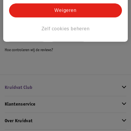
Bestel & Bezorginformatie
Weigeren
Bekijk ook
Zelf cookies beheren
Meer
Witte Reus
Alle Wasmiddel
Hoe controleren wij de reviews?
Kruidvat Club
Klantenservice
Over Kruidvat