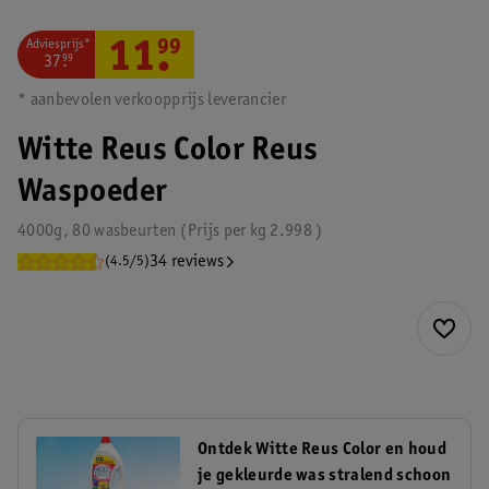
Adviesprijs*
11
.
99
37
.
99
* aanbevolen verkoopprijs leverancier
Witte Reus Color Reus
Waspoeder
4000g, 80 wasbeurten
Prijs per
kg
2.998
34 reviews
(4.5/5)
Ontdek Witte Reus Color en houd
je gekleurde was stralend schoon