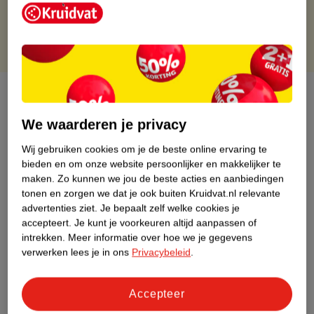
Gratis punten met je Kruidvat kaart
Over dit product
We waarderen je privacy
Productinformatie
Wij gebruiken cookies om je de beste online ervaring te
bieden en om onze website persoonlijker en makkelijker te
Etiketinformatie
maken.
Zo kunnen we jou de beste acties en aanbiedingen
tonen en zorgen we dat je ook buiten Kruidvat.nl relevante
Nature Impact Score
advertenties ziet.
Je bepaalt zelf welke cookies je
accepteert.
Je kunt je voorkeuren altijd aanpassen of
Dit product heeft (nog) geen Nature
intrekken.
Meer informatie over hoe we je gegevens
Impact Score.
verwerken lees je in ons
Privacybeleid
.
Meer informatie
Accepteer