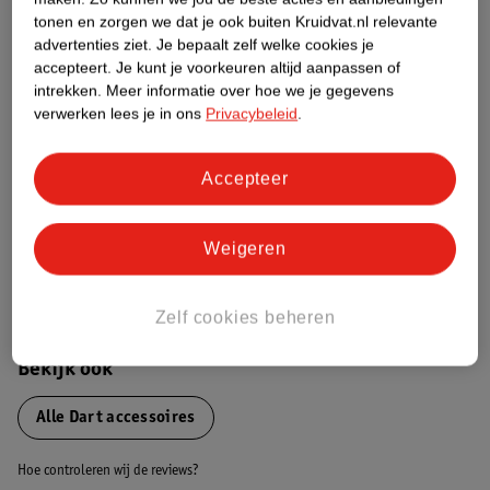
Over dit product
tonen en zorgen we dat je ook buiten Kruidvat.nl relevante
advertenties ziet.
Je bepaalt zelf welke cookies je
Productinformatie
accepteert.
Je kunt je voorkeuren altijd aanpassen of
intrekken.
Meer informatie over hoe we je gegevens
verwerken lees je in ons
Privacybeleid
.
Nature Impact Score
Dit product heeft (nog) geen Nature
Impact Score.
Accepteer
Meer informatie
Weigeren
Bestel & Bezorginformatie
Zelf cookies beheren
Bekijk ook
Alle Dart accessoires
Hoe controleren wij de reviews?