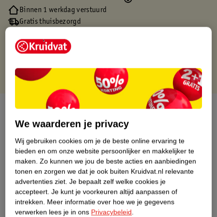
Binnen 1 werkdag verstuurd
Gratis thuisbezorgd
Gratis retourneren via verkooppartner.
Gratis punten met je Kruidvat kaart
Over dit product
We waarderen je privacy
Productinformatie
Wij gebruiken cookies om je de beste online ervaring te
bieden en om onze website persoonlijker en makkelijker te
Nature Impact Score
maken.
Zo kunnen we jou de beste acties en aanbiedingen
tonen en zorgen we dat je ook buiten Kruidvat.nl relevante
Dit product heeft (nog) geen Nature
advertenties ziet.
Je bepaalt zelf welke cookies je
Impact Score.
accepteert.
Je kunt je voorkeuren altijd aanpassen of
Meer informatie
intrekken.
Meer informatie over hoe we je gegevens
verwerken lees je in ons
Privacybeleid
.