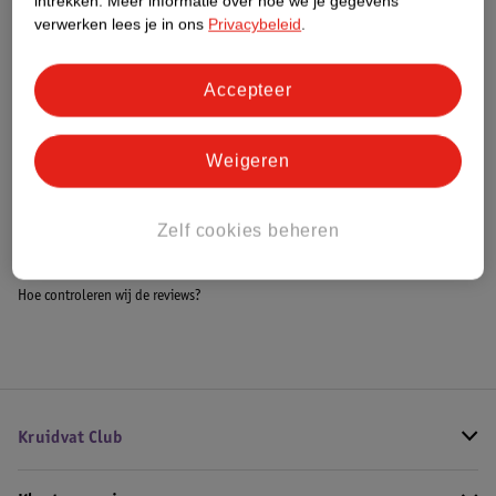
intrekken.
Meer informatie over hoe we je gegevens
Meer informatie
verwerken lees je in ons
Privacybeleid
.
Accepteer
Bestel & Bezorginformatie
Weigeren
Bekijk ook
Zelf cookies beheren
Meer
Weleda
Alle Nachtcreme
Hoe controleren wij de reviews?
Kruidvat Club