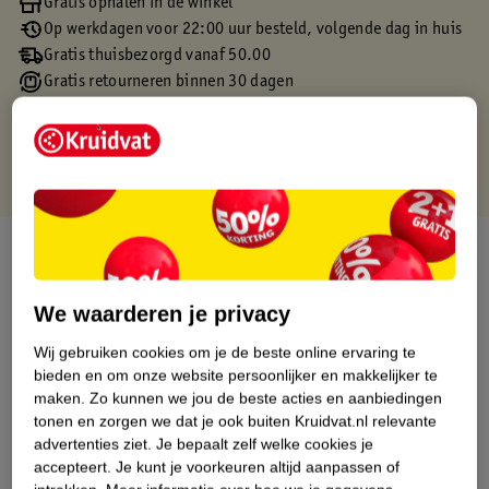
Gratis ophalen in de winkel
Op werkdagen voor 22:00 uur besteld, volgende dag in huis
Gratis thuisbezorgd vanaf 50.00
Gratis retourneren binnen 30 dagen
Gratis punten met je Kruidvat kaart
Over dit product
Productinformatie
We waarderen je privacy
Wij gebruiken cookies om je de beste online ervaring te
Etiketinformatie
bieden en om onze website persoonlijker en makkelijker te
maken.
Zo kunnen we jou de beste acties en aanbiedingen
tonen en zorgen we dat je ook buiten Kruidvat.nl relevante
Nature Impact Score
advertenties ziet.
Je bepaalt zelf welke cookies je
Dit product heeft (nog) geen Nature
accepteert.
Je kunt je voorkeuren altijd aanpassen of
Impact Score.