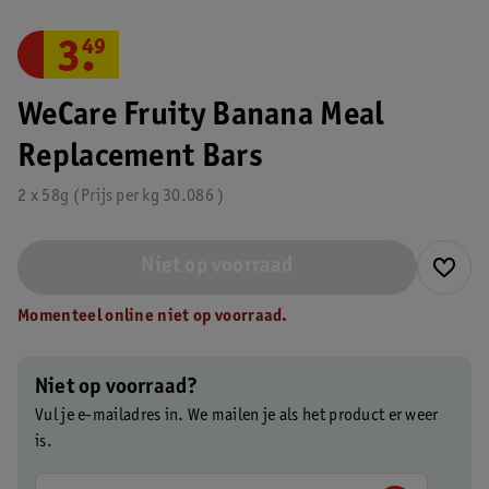
3
.
49
WeCare Fruity Banana Meal
Replacement Bars
2 x 58g
Prijs per
kg
30.086
Niet op voorraad
Momenteel online niet op voorraad.
Niet op voorraad?
Vul je e-mailadres in. We mailen je als het product er weer
is.