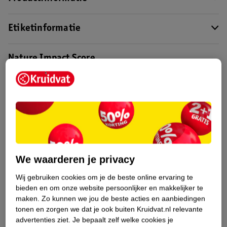
Etiketinformatie
Nature Impact Score
Dit product heeft (nog) geen Nature
Impact Score.
Meer informatie
Bestel & Bezorginformatie
We waarderen je privacy
Aanvullende informatie
Wij gebruiken cookies om je de beste online ervaring te
bieden en om onze website persoonlijker en makkelijker te
maken.
Zo kunnen we jou de beste acties en aanbiedingen
Bekijk ook
tonen en zorgen we dat je ook buiten Kruidvat.nl relevante
advertenties ziet.
Je bepaalt zelf welke cookies je