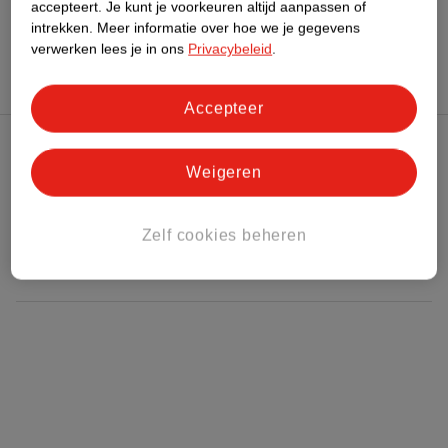
Meer
WeCare
Alle Maaltijdrepen
accepteert.
Je kunt je voorkeuren altijd aanpassen of
intrekken.
Meer informatie over hoe we je gegevens
verwerken lees je in ons
Privacybeleid
.
Accepteer
Kruidvat Club
Weigeren
Klantenservice
Zelf cookies beheren
Over Kruidvat