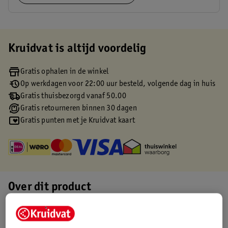
Kruidvat is altijd voordelig
Gratis ophalen in de winkel
Op werkdagen voor 22:00 uur besteld, volgende dag in huis
Gratis thuisbezorgd vanaf 50.00
Gratis retourneren binnen 30 dagen
Gratis punten met je Kruidvat kaart
Over dit product
Productinformatie