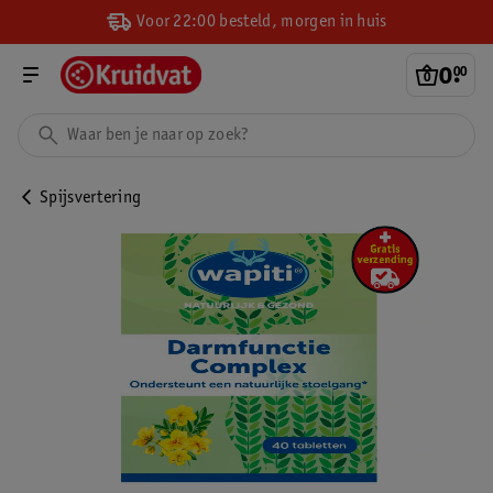
Voor 22:00 besteld, morgen in huis
0
.
00
Spijsvertering