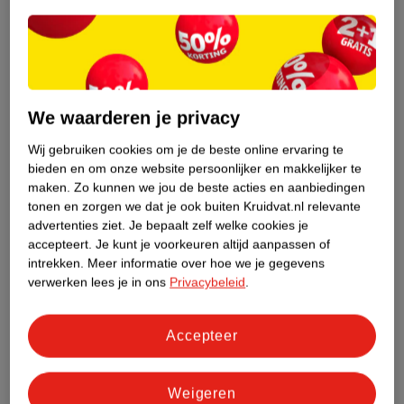
Etiketinformatie
Nature Impact Score
Dit product heeft (nog) geen Nature
We waarderen je privacy
Impact Score.
Meer informatie
Wij gebruiken cookies om je de beste online ervaring te
bieden en om onze website persoonlijker en makkelijker te
maken.
Zo kunnen we jou de beste acties en aanbiedingen
tonen en zorgen we dat je ook buiten Kruidvat.nl relevante
Bestel & Bezorginformatie
advertenties ziet.
Je bepaalt zelf welke cookies je
accepteert.
Je kunt je voorkeuren altijd aanpassen of
intrekken.
Meer informatie over hoe we je gegevens
Bekijk ook
verwerken lees je in ons
Privacybeleid
.
Meer
Wapiti
Alle Spijsvertering
Accepteer
Weigeren