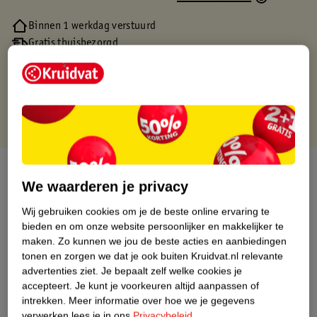
Binnen 1 werkdag verstuurd
Gratis thuisbezorgd
Gratis retourneren via verkooppartner.
Gratis punten met je Kruidvat kaart
Over dit product
We waarderen je privacy
Productinformatie
Wij gebruiken cookies om je de beste online ervaring te
bieden en om onze website persoonlijker en makkelijker te
maken.
Zo kunnen we jou de beste acties en aanbiedingen
Nature Impact Score
tonen en zorgen we dat je ook buiten Kruidvat.nl relevante
Dit product heeft (nog) geen Nature
advertenties ziet.
Je bepaalt zelf welke cookies je
Impact Score.
accepteert.
Je kunt je voorkeuren altijd aanpassen of
Meer informatie
intrekken.
Meer informatie over hoe we je gegevens
verwerken lees je in ons
Privacybeleid
.