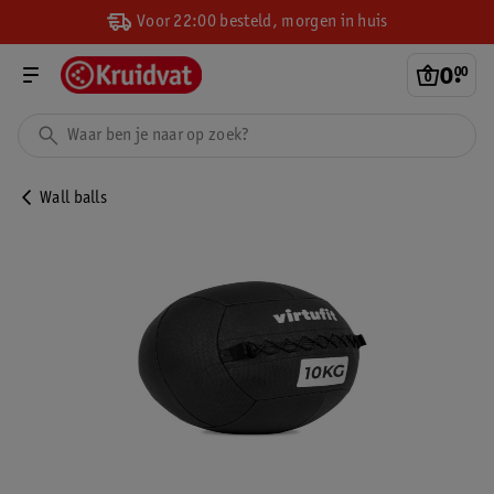
Voor 22:00 besteld, morgen in huis
0
.
00
Wall balls