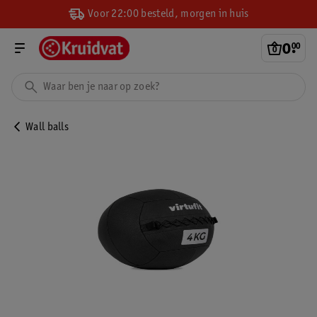
Voor 22:00 besteld, morgen in huis
0
.
00
Wall balls