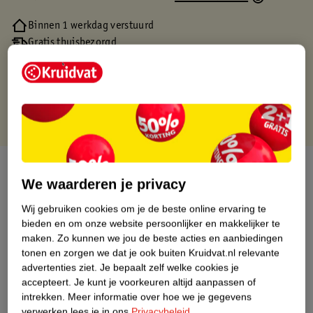
Binnen 1 werkdag verstuurd
Gratis thuisbezorgd
Gratis retourneren via verkooppartner.
Gratis punten met je Kruidvat kaart
Over dit product
We waarderen je privacy
Productinformatie
Wij gebruiken cookies om je de beste online ervaring te
bieden en om onze website persoonlijker en makkelijker te
maken.
Zo kunnen we jou de beste acties en aanbiedingen
Nature Impact Score
tonen en zorgen we dat je ook buiten Kruidvat.nl relevante
Dit product heeft (nog) geen Nature
advertenties ziet.
Je bepaalt zelf welke cookies je
Impact Score.
accepteert.
Je kunt je voorkeuren altijd aanpassen of
Meer informatie
intrekken.
Meer informatie over hoe we je gegevens
verwerken lees je in ons
Privacybeleid
.