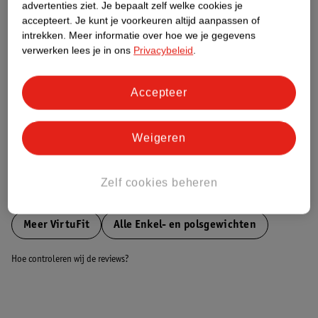
advertenties ziet.
Je bepaalt zelf welke cookies je
accepteert.
Je kunt je voorkeuren altijd aanpassen of
Nature Impact Score
intrekken.
Meer informatie over hoe we je gegevens
verwerken lees je in ons
Privacybeleid
.
Dit product heeft (nog) geen Nature
Impact Score.
Meer informatie
Accepteer
Weigeren
Bestel & Bezorginformatie
Zelf cookies beheren
Bekijk ook
Meer
VirtuFit
Alle Enkel- en polsgewichten
Hoe controleren wij de reviews?