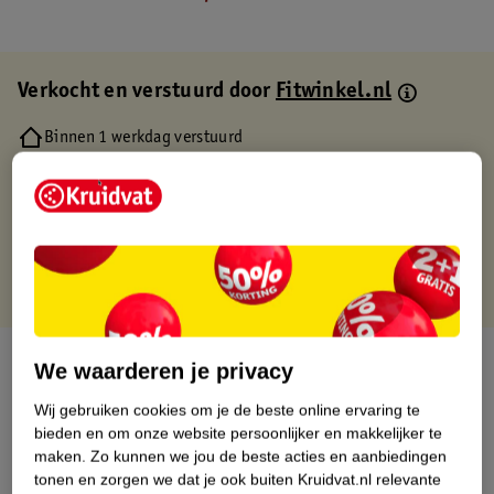
Verkocht en verstuurd door
Fitwinkel.nl
Binnen 1 werkdag verstuurd
Gratis thuisbezorgd
Gratis retourneren via verkooppartner.
Gratis punten met je Kruidvat kaart
Over dit product
We waarderen je privacy
Wij gebruiken cookies om je de beste online ervaring te
Productinformatie
bieden en om onze website persoonlijker en makkelijker te
maken.
Zo kunnen we jou de beste acties en aanbiedingen
Etiketinformatie
tonen en zorgen we dat je ook buiten Kruidvat.nl relevante