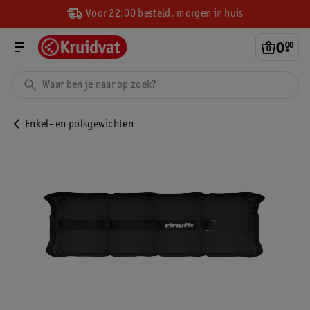
Voor 22:00 besteld, morgen in huis
0
.
00
Enkel- en polsgewichten