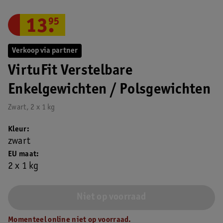
13
.
95
Verkoop via partner
VirtuFit Verstelbare
Enkelgewichten / Polsgewichten
Zwart, 2 x 1 kg
Kleur
zwart
EU maat
2 x 1 kg
Niet op voorraad
Momenteel online niet op voorraad.