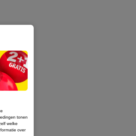
te
iedingen tonen
zelf welke
formatie over