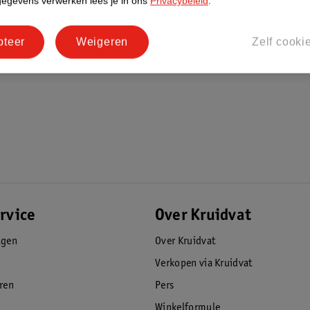
gegevens verwerken lees je in ons
Privacybeleid
.
pteer
Weigeren
Zelf cooki
rvice
Over Kruidvat
agen
Over Kruidvat
Verkopen via Kruidvat
eren
Pers
Winkelformule