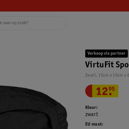
Verkoop via partner
VirtuFit Spo
Zwart, 15cm x 10cm x 
12
.
95
Kleur
zwart
EU maat