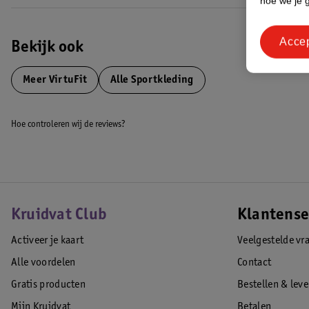
hoe we je 
Acce
Bekijk ook
Meer
VirtuFit
Alle Sportkleding
Hoe controleren wij de reviews?
Kruidvat Club
Klantense
Activeer je kaart
Veelgestelde vr
Alle voordelen
Contact
Gratis producten
Bestellen & lev
Mijn Kruidvat
Betalen