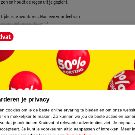
zon en houdt de regen uit je gezicht.
t tijdens je avonturen. Nog een voordeel van
running belt pro opbergen!
core.
liteit. De fitnessapparaten en
rderen je privacy
 is er veel aandacht besteedt aan
ken cookies om je de beste online ervaring te bieden en om onze websi
er en makkelijker te maken.
Zo kunnen we jou de beste acties en aanb
e dat je ook buiten Kruidvat.nl relevante advertenties ziet.
Je bepaalt 
accepteert.
Je kunt je voorkeuren altijd aanpassen of intrekken.
Meer in