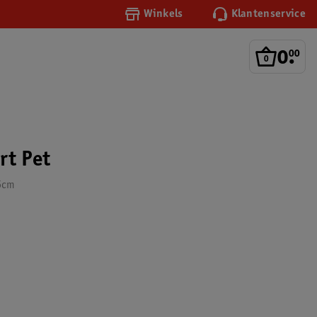
Winkels
Klantenservice
0
.
00
rt Pet
6cm