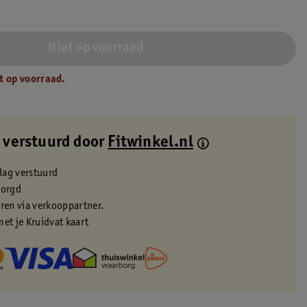
m
Niet op voorraad
t op voorraad.
 verstuurd door
Fitwinkel.nl
dag verstuurd
zorgd
eren via verkooppartner.
met je Kruidvat kaart