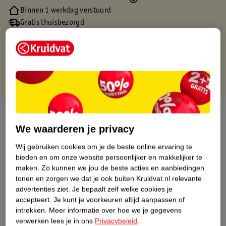
Binnen 1 werkdag verstuurd
Gratis thuisbezorgd
Gratis retourneren via verkooppartner.
Gratis punten met je Kruidvat kaart
Over dit product
We waarderen je privacy
Productinformatie
Wij gebruiken cookies om je de beste online ervaring te
bieden en om onze website persoonlijker en makkelijker te
Nature Impact Score
maken.
Zo kunnen we jou de beste acties en aanbiedingen
tonen en zorgen we dat je ook buiten Kruidvat.nl relevante
Dit product heeft (nog) geen Nature
advertenties ziet.
Je bepaalt zelf welke cookies je
Impact Score.
accepteert.
Je kunt je voorkeuren altijd aanpassen of
Meer informatie
intrekken.
Meer informatie over hoe we je gegevens
verwerken lees je in ons
Privacybeleid
.