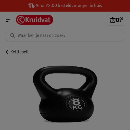
Voor 22:00 besteld, morgen in huis
0
.
00
Kettlebell