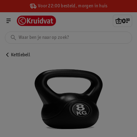
Voor 22:00 besteld, morgen in huis
0
.
00
Kettlebell