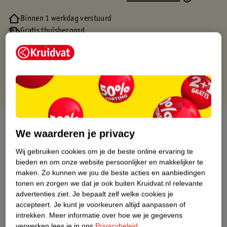
Binnen 1 werkdag verstuurd
Gratis thuisbezorgd
Gratis retourneren via verkooppartner.
Gratis punten met je Kruidvat kaart
Over dit product
We waarderen je privacy
Productinformatie
Wij gebruiken cookies om je de beste online ervaring te
bieden en om onze website persoonlijker en makkelijker te
maken.
Zo kunnen we jou de beste acties en aanbiedingen
Nature Impact Score
tonen en zorgen we dat je ook buiten Kruidvat.nl relevante
Dit product heeft (nog) geen Nature
advertenties ziet.
Je bepaalt zelf welke cookies je
Impact Score.
accepteert.
Je kunt je voorkeuren altijd aanpassen of
Meer informatie
intrekken.
Meer informatie over hoe we je gegevens
verwerken lees je in ons
Privacybeleid
.