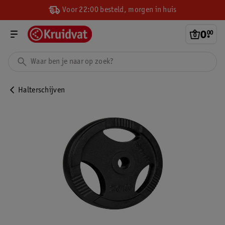
Voor 22:00 besteld, morgen in huis
0
.
00
Halterschijven