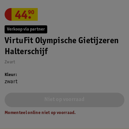
44
.
90
Verkoop via partner
VirtuFit Olympische Gietijzeren
Halterschijf
Zwart
Kleur
zwart
Niet op voorraad
Momenteel online niet op voorraad.