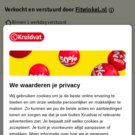
Verkocht en verstuurd door
Fitwinkel.nl
Binnen 1 werkdag verstuurd
Gratis thuisbezorgd
Gratis retourneren via verkooppartner.
Gratis punten met je Kruidvat kaart
Over dit product
We waarderen je privacy
Wij gebruiken cookies om je de beste online ervaring te
Productinformatie
bieden en om onze website persoonlijker en makkelijker te
maken.
Zo kunnen we jou de beste acties en aanbiedingen
tonen en zorgen we dat je ook buiten Kruidvat.nl relevante
Nature Impact Score
advertenties ziet.
Je bepaalt zelf welke cookies je
Dit product heeft (nog) geen Nature
accepteert.
Je kunt je voorkeuren altijd aanpassen of
Impact Score.
intrekken.
Meer informatie over hoe we je gegevens