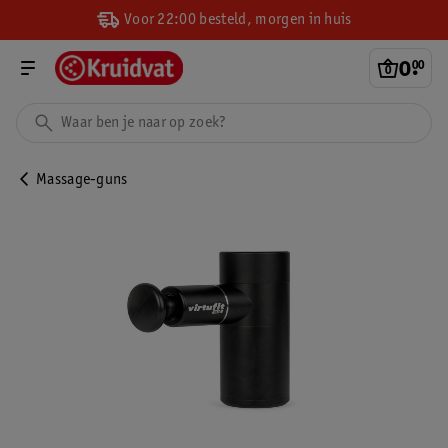
Voor 22:00 besteld, morgen in huis
0
.
00
Massage-guns