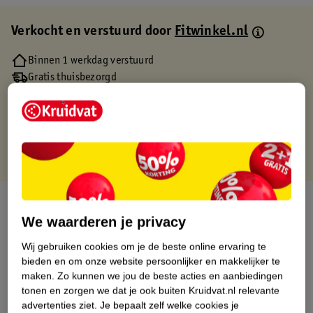
Verkocht en verstuurd door
Fitwinkel.nl
Binnen 1 werkdag verstuurd
Gratis thuisbezorgd
Gratis retourneren via verkooppartner.
Gratis punten met je Kruidvat kaart
Over dit product
We waarderen je privacy
Productinformatie
Wij gebruiken cookies om je de beste online ervaring te
bieden en om onze website persoonlijker en makkelijker te
Etiketinformatie
maken.
Zo kunnen we jou de beste acties en aanbiedingen
tonen en zorgen we dat je ook buiten Kruidvat.nl relevante
advertenties ziet.
Je bepaalt zelf welke cookies je