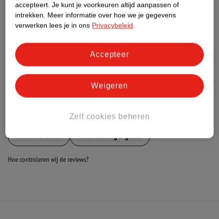
Nature Impact Score
accepteert.
Je kunt je voorkeuren altijd aanpassen of
intrekken.
Meer informatie over hoe we je gegevens
Dit product heeft (nog) geen Nature
verwerken lees je in ons
Privacybeleid
.
Impact Score.
Meer informatie
Accepteer
Bestel & Bezorginformatie
Weigeren
Bekijk ook
Zelf cookies beheren
Meer
VirtuFit
Alle Massage-guns
Hoe controleren wij de reviews?