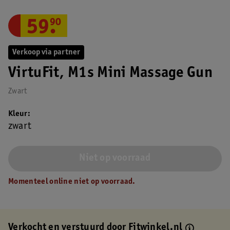
59
.
90
Verkoop via partner
VirtuFit, M1s Mini Massage Gun
Zwart
Kleur
zwart
Niet op voorraad
Momenteel online niet op voorraad.
Verkocht en verstuurd door
Fitwinkel.nl