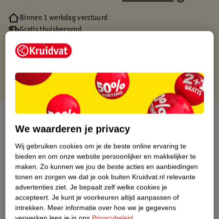
Binnen 1 werkdag verstuurd
Gratis thuisbezorgd
Gratis retourneren via verkooppartner.
Gratis punten met je Kruidvat kaart
Over dit product
We waarderen je privacy
Productinformatie
Wij gebruiken cookies om je de beste online ervaring te
bieden en om onze website persoonlijker en makkelijker te
maken.
Zo kunnen we jou de beste acties en aanbiedingen
Nature Impact Score
tonen en zorgen we dat je ook buiten Kruidvat.nl relevante
Dit product heeft (nog) geen Nature
advertenties ziet.
Je bepaalt zelf welke cookies je
Impact Score.
accepteert.
Je kunt je voorkeuren altijd aanpassen of
Meer informatie
intrekken.
Meer informatie over hoe we je gegevens
verwerken lees je in ons
Privacybeleid
.