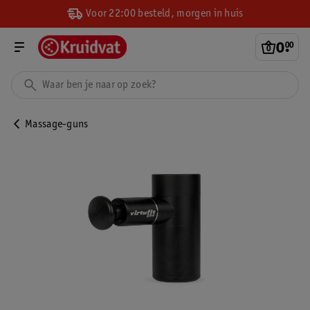
Voor 22:00 besteld, morgen in huis
0
.
00
Massage-guns