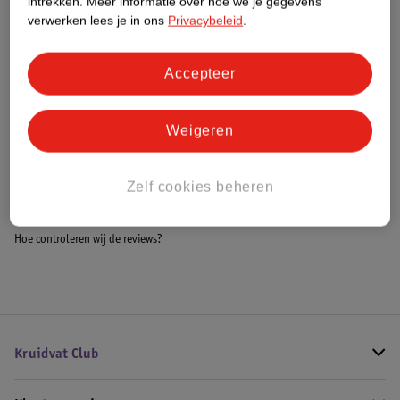
intrekken.
Meer informatie over hoe we je gegevens
Meer informatie
verwerken lees je in ons
Privacybeleid
.
Accepteer
Bestel & Bezorginformatie
Weigeren
Bekijk ook
Zelf cookies beheren
Alle Kettlebell
Hoe controleren wij de reviews?
Kruidvat Club