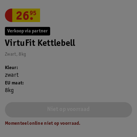
26
.
95
Verkoop via partner
VirtuFit Kettlebell
Zwart, 8kg
Kleur
zwart
EU maat
8kg
Niet op voorraad
Momenteel online niet op voorraad.