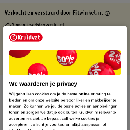
Verkocht en verstuurd door
Fitwinkel.nl
Binnen 1 werkdag verstuurd
Gratis thuisbezorgd
Gratis retourneren via verkooppartner.
Gratis punten met je Kruidvat kaart
We waarderen je privacy
Over dit product
Wij gebruiken cookies om je de beste online ervaring te
Productinformatie
bieden en om onze website persoonlijker en makkelijker te
maken.
Zo kunnen we jou de beste acties en aanbiedingen
tonen en zorgen we dat je ook buiten Kruidvat.nl relevante
Nature Impact Score
advertenties ziet.
Je bepaalt zelf welke cookies je
Dit product heeft (nog) geen Nature
accepteert.
Je kunt je voorkeuren altijd aanpassen of
Impact Score.