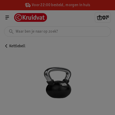
Voor 22:00 besteld, morgen in huis
0
.
00
Kettlebell