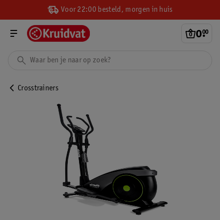
Voor 22:00 besteld, morgen in huis
0
.
00
Crosstrainers