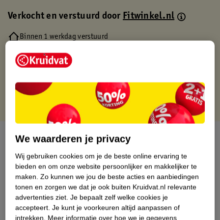
Verkocht en verstuurd door
Fitwinkel.nl
Binnen 1 werkdag verstuurd
Gratis thuisbezorgd
Gratis retourneren via verkooppartner.
Gratis punten met je Kruidvat kaart
Over dit product
We waarderen je privacy
Wij gebruiken cookies om je de beste online ervaring te
Productinformatie
bieden en om onze website persoonlijker en makkelijker te
maken.
Zo kunnen we jou de beste acties en aanbiedingen
tonen en zorgen we dat je ook buiten Kruidvat.nl relevante
Nature Impact Score
advertenties ziet.
Je bepaalt zelf welke cookies je
Dit product heeft (nog) geen Nature
accepteert.
Je kunt je voorkeuren altijd aanpassen of
Impact Score.
intrekken.
Meer informatie over hoe we je gegevens