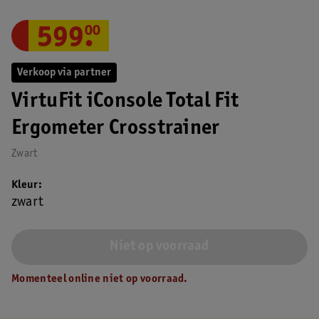
599
.
00
Verkoop via partner
VirtuFit iConsole Total Fit
Ergometer Crosstrainer
Zwart
Kleur
zwart
Niet op voorraad
Momenteel online niet op voorraad.