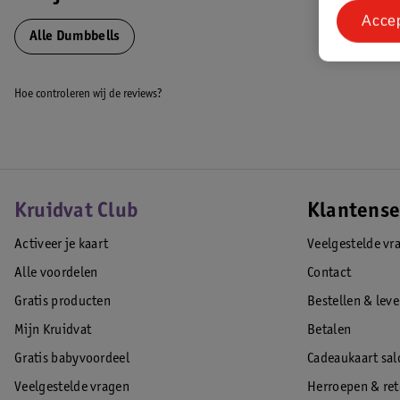
Acce
Het Nederlandse fitness merk VirtuFit staat garant voor uitstekende kwa
Alle Dumbbells
fitnessartikelen zijn vervaardigd uit kwaliteitsmaterialen en daarnaast
gebruikersgemak, design en uitgebreide functionaliteiten.
Hoe controleren wij de reviews?
EAN code:8719497598755
Kruidvat Club
Klantense
Activeer je kaart
Veelgestelde vr
Alle voordelen
Contact
Gratis producten
Bestellen & lev
Mijn Kruidvat
Betalen
Gratis babyvoordeel
Cadeaukaart sal
Veelgestelde vragen
Herroepen & re