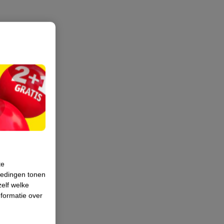
te
iedingen tonen
zelf welke
formatie over