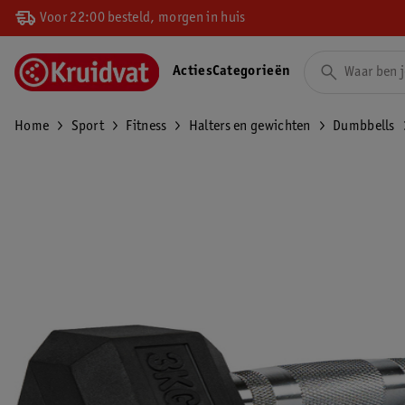
Voor 22:00 besteld, morgen in huis
Acties
Categorieën
Home
Sport
Fitness
Halters en gewichten
Dumbbells