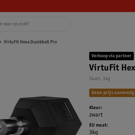
VirtuFit Hexa Dumbbell Pro
Verkoop via partner
VirtuFit He
Zwart, 3kg
Geen prijs aanwezig
Kleur
zwart
EU maat
3kg