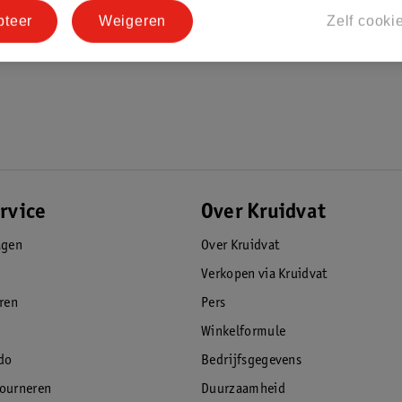
pteer
Weigeren
Zelf cooki
liteit. De fitnessapparaten en
 is er veel aandacht besteedt aan
rvice
Over Kruidvat
agen
Over Kruidvat
Verkopen via Kruidvat
eren
Pers
Winkelformule
do
Bedrijfsgegevens
tourneren
Duurzaamheid