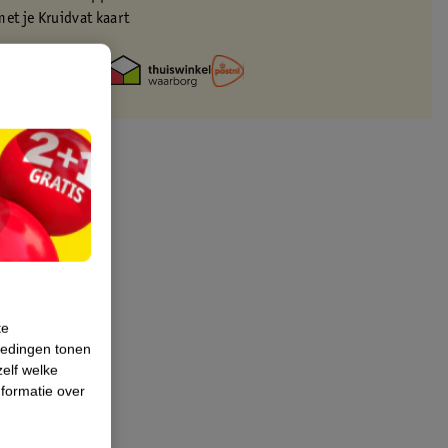
met je Kruidvat kaart
te
iedingen tonen
zelf welke
formatie over