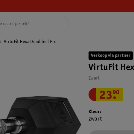
VirtuFit Hexa Dumbbell Pro
Verkoop via partner
VirtuFit He
Zwart
23
.
90
Kleur
zwart