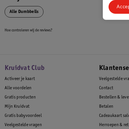
Acce
Het Nederlandse fitness merk VirtuFit staat garant voor uitstekende kwa
Alle Dumbbells
fitnessartikelen zijn vervaardigd uit kwaliteitsmaterialen en daarnaast
gebruikersgemak, design en uitgebreide functionaliteiten.
Hoe controleren wij de reviews?
EAN code:8719497598786
Kruidvat Club
Klantense
Activeer je kaart
Veelgestelde vr
Alle voordelen
Contact
Gratis producten
Bestellen & lev
Mijn Kruidvat
Betalen
Gratis babyvoordeel
Cadeaukaart sal
Veelgestelde vragen
Herroepen & re