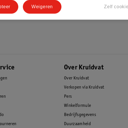
pteer
Weigeren
Zelf cooki
liteit. De fitnessapparaten en
 is er veel aandacht besteedt aan
rvice
Over Kruidvat
agen
Over Kruidvat
Verkopen via Kruidvat
eren
Pers
Winkelformule
do
Bedrijfsgegevens
tourneren
Duurzaamheid