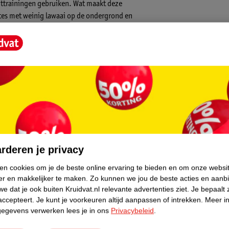
achttrainingen gebruiken. Wat maakt deze
ates met weinig lawaai op de ondergrond en
n met pur en hebben een gietijzeren
ng mee. Alle bumper plates hebben een even
core.
 je aan het deadliften, maar wordt het
e maken over beschadigingen in de vloer of
rderen je privacy
een schokabsorberende functie waardoor je
ken cookies om je de beste online ervaring te bieden en om onze websi
er en makkelijker te maken.
Zo kunnen we jou de beste acties en aanb
e dat je ook buiten Kruidvat.nl relevante advertenties ziet.
Je bepaalt 
accepteert.
Je kunt je voorkeuren altijd aanpassen of intrekken.
Meer in
 halterstang. De plates passen op olympische
gegevens verwerken lees je in ons
Privacybeleid
.
 squats of deadlifts, maar als je oefeningen
bruiken.