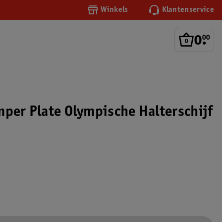
Winkels
Klantenservice
0
.
00
mper Plate Olympische Halterschijf