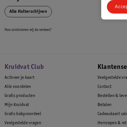
Acce
De Virtufit Bumper Plates zijn verkrijgbaar in verschillende gew
Alle Halterschijven
5 kg
Hoe controleren wij de reviews?
10 kg
15 kg
20 kg
25 kg
Kruidvat Club
Klantense
VirtuFit
Activeer je kaart
Veelgestelde vr
Het Nederlandse fitnessmerk VirtuFit staat garant voor uitstekende kwa
Alle voordelen
Contact
fitnessartikelen zijn vervaardigd uit kwaliteitsmaterialen en daarnaast
Gratis producten
Bestellen & lev
gebruikersgemak, design en uitgebreide functionaliteiten.
Mijn Kruidvat
Betalen
EAN code:8719325755886
Gratis babyvoordeel
Cadeaukaart sal
Veelgestelde vragen
Herroepen & re