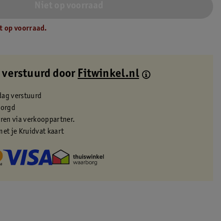
Niet op voorraad
t op voorraad.
 verstuurd door
Fitwinkel.nl
dag verstuurd
zorgd
eren via verkooppartner.
met je Kruidvat kaart