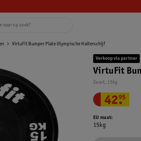
en
VirtuFit Bumper Plate Olympische Halterschijf
Verkoop via partner
VirtuFit Bu
Zwart, 15kg
42
.
95
EU maat
15kg