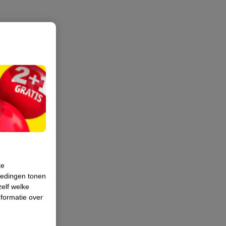
te
iedingen tonen
zelf welke
formatie over