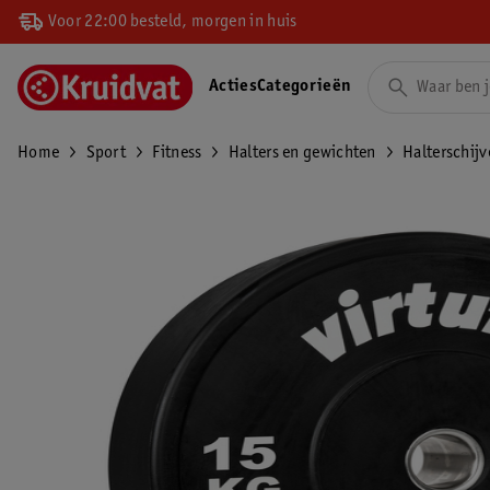
Voor 22:00 besteld, morgen in huis
Acties
Categorieën
Home
Sport
Fitness
Halters en gewichten
Halterschijv