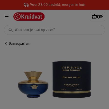
Voor 22:00 besteld, morgen in huis
0
.
00
Damesparfum