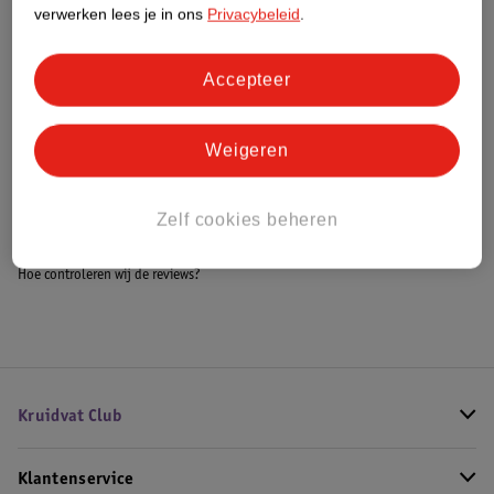
Meer informatie
verwerken lees je in ons
Privacybeleid
.
Accepteer
Bestel & Bezorginformatie
Weigeren
Bekijk ook
Zelf cookies beheren
Meer
Versace
Alle Damesparfum
Hoe controleren wij de reviews?
Kruidvat Club
Klantenservice