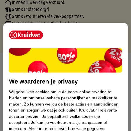
Binnen 1 werkdag verstuurd
Gratis thuisbezorgd
Gratis retourneren via verkooppartner.
Gratis punten met je Kruidvat kaart
Over dit product
Productinformatie
We waarderen je privacy
Wij gebruiken cookies om je de beste online ervaring te
Etiketinformatie
bieden en om onze website persoonlijker en makkelijker te
maken.
Zo kunnen we jou de beste acties en aanbiedingen
Nature Impact Score
tonen en zorgen we dat je ook buiten Kruidvat.nl relevante
advertenties ziet.
Je bepaalt zelf welke cookies je
Dit product heeft (nog) geen Nature
accepteert.
Je kunt je voorkeuren altijd aanpassen of
Impact Score.
intrekken.
Meer informatie over hoe we je gegevens