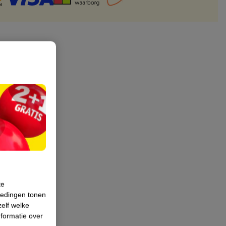
te
iedingen tonen
zelf welke
formatie over