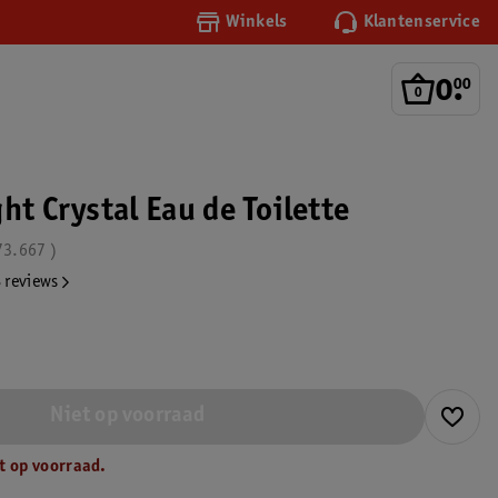
Winkels
Klantenservice
0
.
00
ht Crystal Eau de Toilette
73.667
 reviews
Niet op voorraad
t op voorraad.