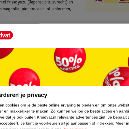
met frisse yuzu (Japanse citrusvrucht) en
van magnolia, pioenroos en lotusbloemen,
.
core.
rderen je privacy
ken cookies om je de beste online ervaring te bieden en om onze websi
er en makkelijker te maken.
Zo kunnen we jou de beste acties en aanb
e dat je ook buiten Kruidvat.nl relevante advertenties ziet.
Je bepaalt 
accepteert.
Je kunt je voorkeuren altijd aanpassen of intrekken.
Meer in