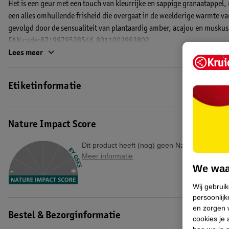
Het is een geur met een touch van kleurrijke en sappige granaatappel, 
een alles omhullende frisheid die overgaat in de weelderige warmte 
gevolgd door de sensualiteit van plantaardig amber, acajou en muskus
EAN code:8719979528546,8011003993802
Lees meer
Etiketinformatie
Nature Impact Score
Dit product heeft (nog) geen Nature Impact S
Meer informatie
We waa
Wij gebrui
persoonlijk
en zorgen w
Bestel & Bezorginformatie
cookies je 