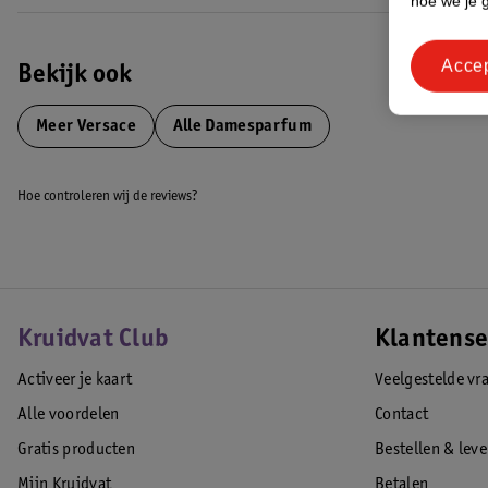
hoe we je 
Acce
Bekijk ook
Meer
Versace
Alle Damesparfum
Hoe controleren wij de reviews?
Kruidvat Club
Klantense
Activeer je kaart
Veelgestelde vr
Alle voordelen
Contact
Gratis producten
Bestellen & lev
Mijn Kruidvat
Betalen