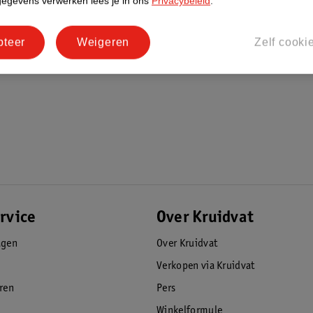
gegevens verwerken lees je in ons
Privacybeleid
.
pteer
Weigeren
Zelf cooki
rvice
Over Kruidvat
agen
Over Kruidvat
Verkopen via Kruidvat
eren
Pers
Winkelformule