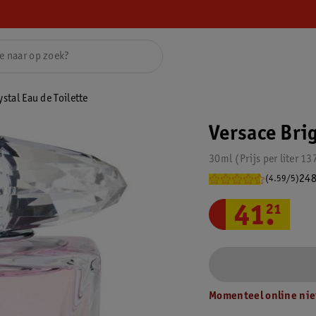
stal Eau de Toilette
Versace Brig
30ml
Prijs per
liter
13
248
(4.59/5)
41
.
21
Momenteel online nie