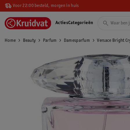
Voor 22:00 besteld, morgen in huis
Acties
Categorieën
Home
Beauty
Parfum
Damesparfum
Versace Bright Cry