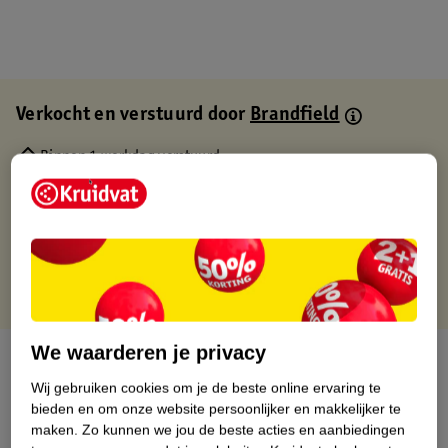
Verkocht en verstuurd door
Brandfield
Binnen 1 werkdag verstuurd
Gratis thuisbezorgd
Gratis retourneren via verkooppartner.
Gratis punten met je Kruidvat kaart
We waarderen je privacy
Over dit product
Wij gebruiken cookies om je de beste online ervaring te
Productinformatie
bieden en om onze website persoonlijker en makkelijker te
maken.
Zo kunnen we jou de beste acties en aanbiedingen