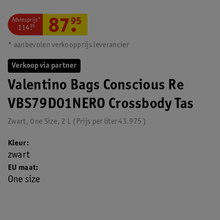
Adviesprijs*
87
.
95
114
.
95
* aanbevolen verkoopprijs leverancier
Verkoop via partner
Valentino Bags Conscious Re
VBS79D01NERO Crossbody Tas
Zwart, One Size, 2 L
Prijs per
liter
43.975
Kleur
zwart
EU maat
One size