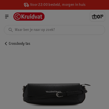
Voor 22:00 besteld, morgen in huis
0
.
00
Crossbody tas