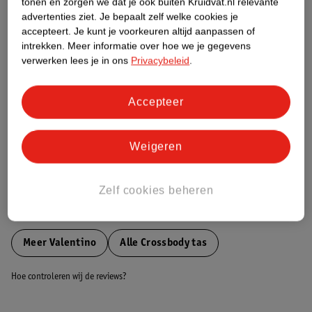
tonen en zorgen we dat je ook buiten Kruidvat.nl relevante
Etiketinformatie
advertenties ziet.
Je bepaalt zelf welke cookies je
accepteert.
Je kunt je voorkeuren altijd aanpassen of
intrekken.
Meer informatie over hoe we je gegevens
Nature Impact Score
verwerken lees je in ons
Privacybeleid
.
Dit product heeft (nog) geen Nature
Impact Score.
Accepteer
Meer informatie
Weigeren
Bestel & Bezorginformatie
Zelf cookies beheren
Bekijk ook
Meer
Valentino
Alle Crossbody tas
Hoe controleren wij de reviews?