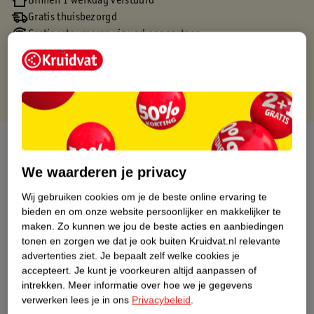
Binnen 1 werkdag verstuurd
Gratis thuisbezorgd
Gratis retourneren via verkooppartner.
Gratis punten met je Kruidvat kaart
Over dit product
We waarderen je privacy
Productinformatie
Wij gebruiken cookies om je de beste online ervaring te
bieden en om onze website persoonlijker en makkelijker te
Nature Impact Score
maken.
Zo kunnen we jou de beste acties en aanbiedingen
Dit product heeft (nog) geen Nature
tonen en zorgen we dat je ook buiten Kruidvat.nl relevante
Impact Score.
advertenties ziet.
Je bepaalt zelf welke cookies je
Meer informatie
accepteert.
Je kunt je voorkeuren altijd aanpassen of
intrekken.
Meer informatie over hoe we je gegevens
verwerken lees je in ons
Privacybeleid
.