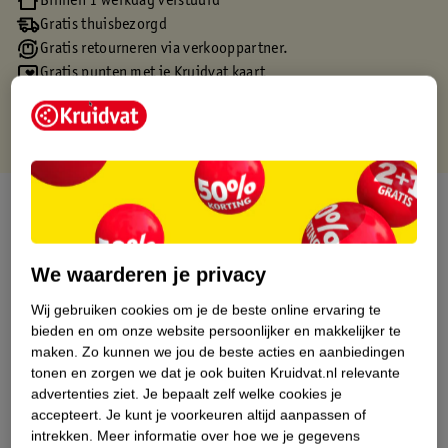
Binnen 1 werkdag verstuurd
Gratis thuisbezorgd
Gratis retourneren via verkooppartner.
Gratis punten met je Kruidvat kaart
Over dit product
Productinformatie
We waarderen je privacy
Etiketinformatie
Wij gebruiken cookies om je de beste online ervaring te
bieden en om onze website persoonlijker en makkelijker te
maken.
Zo kunnen we jou de beste acties en aanbiedingen
Nature Impact Score
tonen en zorgen we dat je ook buiten Kruidvat.nl relevante
advertenties ziet.
Je bepaalt zelf welke cookies je
Dit product heeft (nog) geen Nature
accepteert.
Je kunt je voorkeuren altijd aanpassen of
Impact Score.
intrekken.
Meer informatie over hoe we je gegevens
Meer informatie