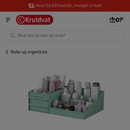
Voor 22:00 besteld, morgen in huis
0
.
00
Make-up organizers