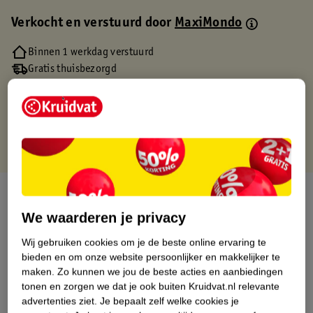
Verkocht en verstuurd door
MaxiMondo
Binnen 1 werkdag verstuurd
Gratis thuisbezorgd
Gratis retourneren via verkooppartner.
Gratis punten met je Kruidvat kaart
Over dit product
We waarderen je privacy
Productinformatie
Wij gebruiken cookies om je de beste online ervaring te
bieden en om onze website persoonlijker en makkelijker te
Etiketinformatie
maken.
Zo kunnen we jou de beste acties en aanbiedingen
tonen en zorgen we dat je ook buiten Kruidvat.nl relevante
advertenties ziet.
Je bepaalt zelf welke cookies je
Nature Impact Score