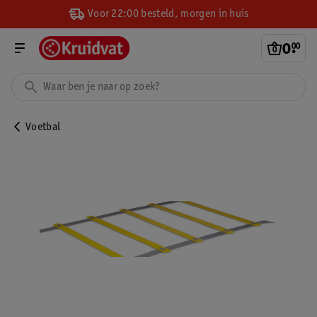
Voor 22:00 besteld, morgen in huis
0
.
00
Voetbal