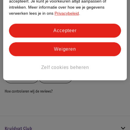
accepteert.
Je kunt je voorkeuren altijd aanpassen of
intrekken.
Meer informatie over hoe we je gegevens
Dit product heeft (nog) geen Nature
verwerken lees je in ons
Privacybeleid
.
Impact Score.
Meer informatie
Accepteer
Bestel & Bezorginformatie
Weigeren
Bekijk ook
Zelf cookies beheren
Meer
Umbro
Alle Voetbal
Hoe controleren wij de reviews?
Kruidvat Club