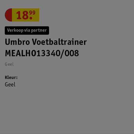
18
.
99
Verkoop via partner
Umbro Voetbaltrainer
MEALHO13340/008
Geel
Kleur
Geel