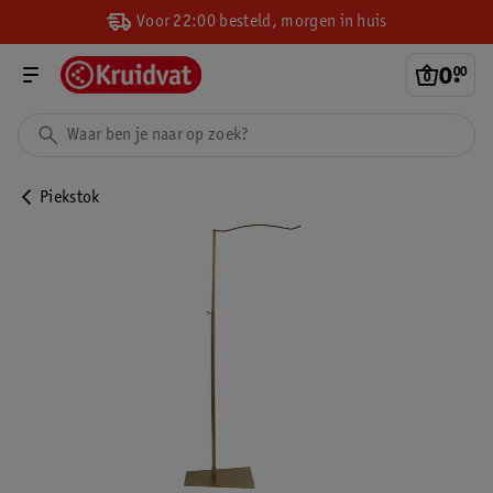
Voor 22:00 besteld, morgen in huis
0
.
00
Piekstok