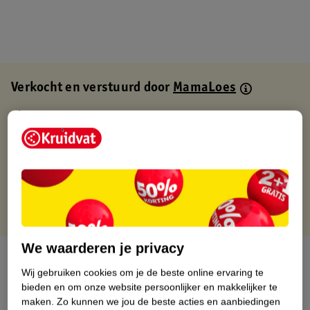
Verkocht en verstuurd door
MamaLoes
Binnen 1 werkdag verstuurd
Gratis thuisbezorgd
Gratis retourneren via verkooppartner.
Gratis punten met je Kruidvat kaart
We waarderen je privacy
Over dit product
Wij gebruiken cookies om je de beste online ervaring te
bieden en om onze website persoonlijker en makkelijker te
Productinformatie
maken.
Zo kunnen we jou de beste acties en aanbiedingen