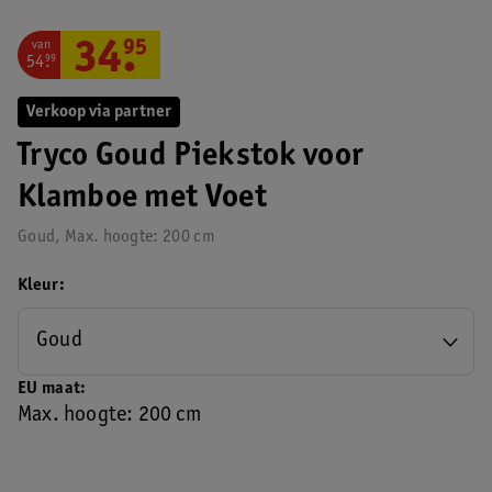
van
34
.
95
54
.
99
Verkoop via partner
Tryco Goud Piekstok voor
Klamboe met Voet
Goud, Max. hoogte: 200 cm
Kleur
Goud
EU maat
Max. hoogte: 200 cm