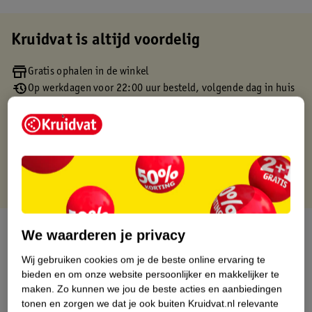
Kruidvat is altijd voordelig
Gratis ophalen in de winkel
Op werkdagen voor 22:00 uur besteld, volgende dag in huis
Gratis thuisbezorgd vanaf 50.00
Gratis retourneren binnen 30 dagen
Gratis punten met je Kruidvat kaart
Over dit product
We waarderen je privacy
Wij gebruiken cookies om je de beste online ervaring te
Productinformatie
bieden en om onze website persoonlijker en makkelijker te
maken.
Zo kunnen we jou de beste acties en aanbiedingen
Etiketinformatie
tonen en zorgen we dat je ook buiten Kruidvat.nl relevante