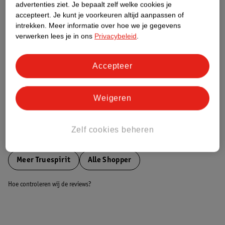
advertenties ziet.
Je bepaalt zelf welke cookies je
accepteert.
Je kunt je voorkeuren altijd aanpassen of
Nature Impact Score
intrekken.
Meer informatie over hoe we je gegevens
verwerken lees je in ons
Privacybeleid
.
Dit product heeft (nog) geen Nature
Impact Score.
Meer informatie
Accepteer
Weigeren
Bestel & Bezorginformatie
Zelf cookies beheren
Bekijk ook
Meer
Truespirit
Alle Shopper
Hoe controleren wij de reviews?