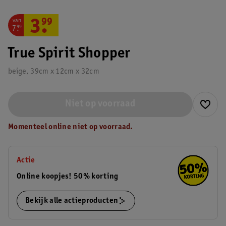
van
3
.
99
7
.
99
True Spirit Shopper
beige, 39cm x 12cm x 32cm
Niet op voorraad
Momenteel online niet op voorraad.
Actie
Online koopjes! 50% korting
Bekijk alle actieproducten