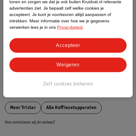
tonen en zorgen we dat je ook buiten Kruidvat.nl relevante
Etiketinformatie
advertenties ziet.
Je bepaalt zelf welke cookies je
accepteert.
Je kunt je voorkeuren altijd aanpassen of
intrekken.
Meer informatie over hoe we je gegevens
Nature Impact Score
verwerken lees je in ons
Privacybeleid
.
Dit product heeft (nog) geen Nature
Impact Score.
Accepteer
Meer informatie
Weigeren
Bestel & Bezorginformatie
Zelf cookies beheren
Bekijk ook
Meer
Tristar
Alle Koffiezetapparaten
Hoe controleren wij de reviews?