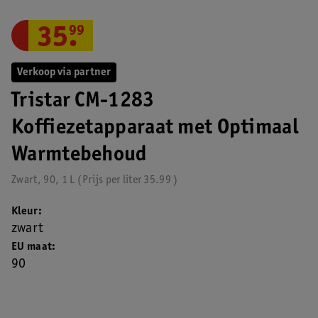
35
.
99
Verkoop via partner
Tristar CM-1283
Koffiezetapparaat met Optimaal
Warmtebehoud
Zwart, 90, 1 L
Prijs per
liter
35.99
Kleur
zwart
EU maat
90