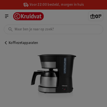
Voor 22:00 besteld, morgen in huis
0
.
00
Koffiezetapparaten