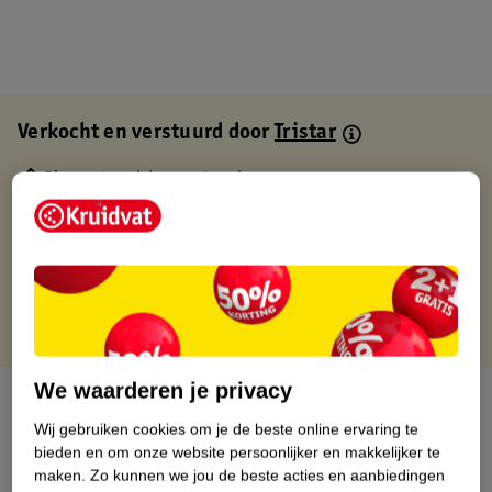
Verkocht en verstuurd door
Tristar
Binnen 1 werkdag verstuurd
Gratis thuisbezorgd
Gratis retourneren via verkooppartner.
Gratis punten met je Kruidvat kaart
We waarderen je privacy
Over dit product
Wij gebruiken cookies om je de beste online ervaring te
Productinformatie
bieden en om onze website persoonlijker en makkelijker te
maken.
Zo kunnen we jou de beste acties en aanbiedingen