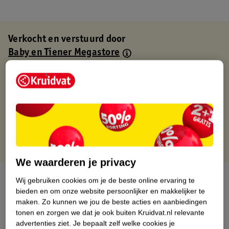
Verkocht en verstuurd door
Baby en Tiener Megastore
Binnen 1 werkdag verstuurd
Gratis thuisbezorgd
Gratis retourneren via verkooppartner.
Gratis punten met je Kruidvat kaart
We waarderen je privacy
Over dit product
Wij gebruiken cookies om je de beste online ervaring te
bieden en om onze website persoonlijker en makkelijker te
Productinformatie
maken.
Zo kunnen we jou de beste acties en aanbiedingen
tonen en zorgen we dat je ook buiten Kruidvat.nl relevante
advertenties ziet.
Je bepaalt zelf welke cookies je