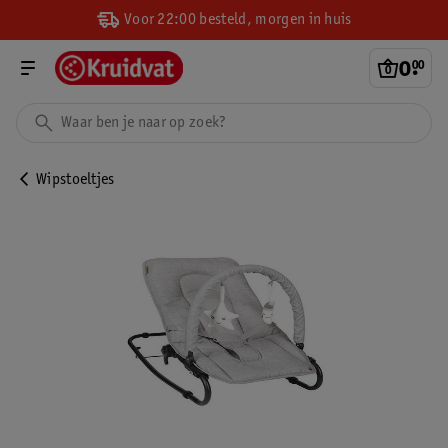
Voor 22:00 besteld, morgen in huis
0
.
00
Wipstoeltjes