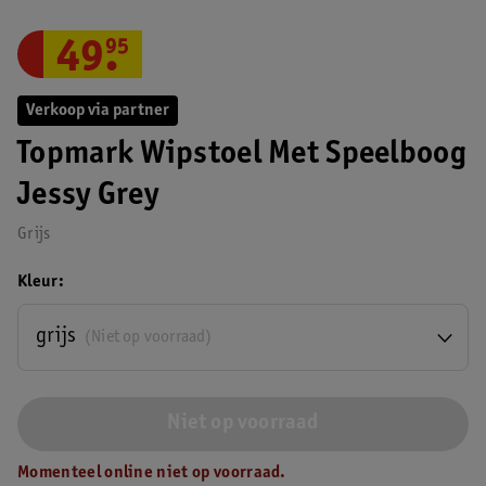
49
.
95
Verkoop via partner
Topmark Wipstoel Met Speelboog
Jessy Grey
Grijs
Kleur
grijs
(Niet op voorraad)
Niet op voorraad
Momenteel online niet op voorraad.