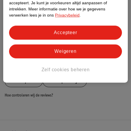
Nature Impact Score
accepteert.
Je kunt je voorkeuren altijd aanpassen of
intrekken.
Meer informatie over hoe we je gegevens
Dit product heeft (nog) geen Nature
verwerken lees je in ons
Privacybeleid
.
Impact Score.
Meer informatie
Accepteer
Bestel & Bezorginformatie
Weigeren
Bekijk ook
Zelf cookies beheren
Meer
Topmark
Alle Wipstoeltjes
Hoe controleren wij de reviews?