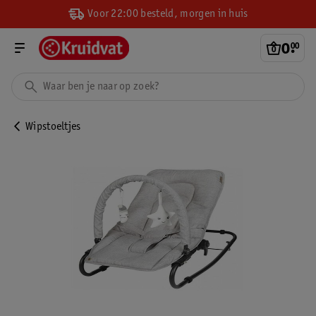
Voor 22:00 besteld, morgen in huis
0
.
00
Wipstoeltjes