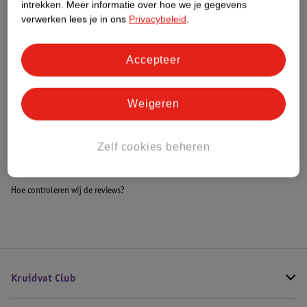
intrekken.
Meer informatie over hoe we je gegevens
Impact Score.
verwerken lees je in ons
Privacybeleid
.
Meer informatie
Accepteer
Bestel & Bezorginformatie
Weigeren
Bekijk ook
Zelf cookies beheren
Meer
Topmark
Alle Wipstoeltjes
Hoe controleren wij de reviews?
Kruidvat Club