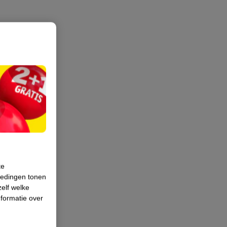
te
iedingen tonen
zelf welke
formatie over