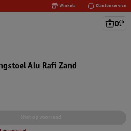
Winkels
Klantenservice
0
.
00
gstoel Alu Rafi Zand
Niet op voorraad