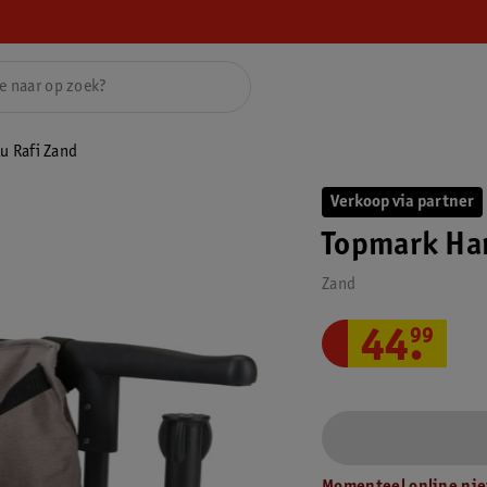
u Rafi Zand
Verkoop via partner
Topmark Han
Zand
44
.
99