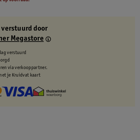
t op voorraad.
 verstuurd door
ner Megastore
dag verstuurd
zorgd
eren via verkooppartner.
met je Kruidvat kaart