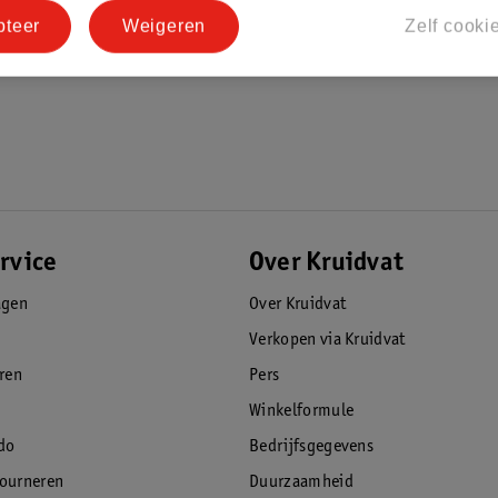
pteer
Weigeren
Zelf cooki
rvice
Over Kruidvat
agen
Over Kruidvat
Verkopen via Kruidvat
eren
Pers
Winkelformule
do
Bedrijfsgegevens
tourneren
Duurzaamheid