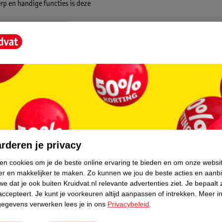
rp en handige functies is deze
 gordel om ervoor te zorgen dat je kindje
ssysteem blijft de stoel stevig op zijn plaats
core.
standig kunnen zitten en heeft een maximale
ndig kan zitten.
rderen je privacy
 van minimaal 20 mm dik en maximaal 38 mm.
ken cookies om je de beste online ervaring te bieden en om onze websi
fels met losliggende bladen, tafels met alleen
er en makkelijker te maken.
Zo kunnen we jou de beste acties en aanb
.
e dat je ook buiten Kruidvat.nl relevante advertenties ziet.
Je bepaalt 
accepteert.
Je kunt je voorkeuren altijd aanpassen of intrekken.
Meer in
gegevens verwerken lees je in ons
Privacybeleid
.
lapt is de hangstoel 39x13x42 cm.