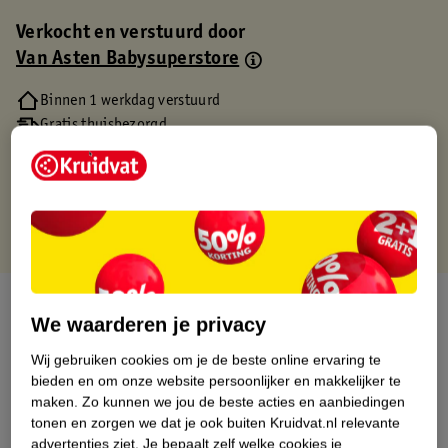
Verkocht en verstuurd door
Van Asten Babysuperstore
Binnen 1 werkdag verstuurd
Gratis thuisbezorgd
Gratis retourneren via verkooppartner.
Gratis punten met je Kruidvat kaart
Over dit product
We waarderen je privacy
Productinformatie
Wij gebruiken cookies om je de beste online ervaring te
bieden en om onze website persoonlijker en makkelijker te
maken.
Zo kunnen we jou de beste acties en aanbiedingen
Etiketinformatie
tonen en zorgen we dat je ook buiten Kruidvat.nl relevante
advertenties ziet.
Je bepaalt zelf welke cookies je