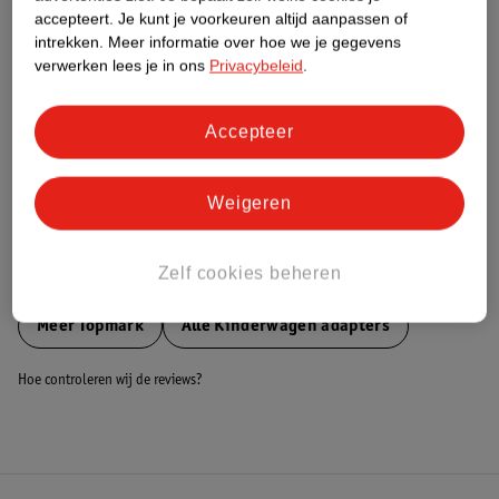
accepteert.
Je kunt je voorkeuren altijd aanpassen of
Nature Impact Score
intrekken.
Meer informatie over hoe we je gegevens
Dit product heeft (nog) geen Nature
verwerken lees je in ons
Privacybeleid
.
Impact Score.
Meer informatie
Accepteer
Bestel & Bezorginformatie
Weigeren
Zelf cookies beheren
Bekijk ook
Meer
Topmark
Alle Kinderwagen adapters
Hoe controleren wij de reviews?