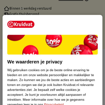
Binnen 1 werkdag verstuurd
Gratis thuisbezorgd
Gratis retourneren via verkooppartner.
Gratis punten met je Kruidvat kaart
Over dit product
We waarderen je privacy
Productinformatie
Wij gebruiken cookies om je de beste online ervaring te
bieden en om onze website persoonlijker en makkelijker te
maken.
Zo kunnen we jou de beste acties en aanbiedingen
Nature Impact Score
tonen en zorgen we dat je ook buiten Kruidvat.nl relevante
Dit product heeft (nog) geen Nature
advertenties ziet.
Je bepaalt zelf welke cookies je
Impact Score.
accepteert.
Je kunt je voorkeuren altijd aanpassen of
Meer informatie
intrekken.
Meer informatie over hoe we je gegevens
verwerken lees je in ons
Privacybeleid
.