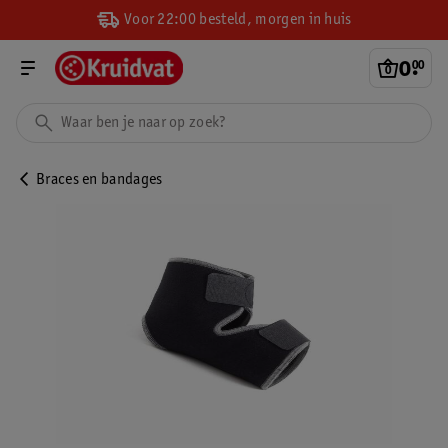
Voor 22:00 besteld, morgen in huis
0
.
00
Braces en bandages